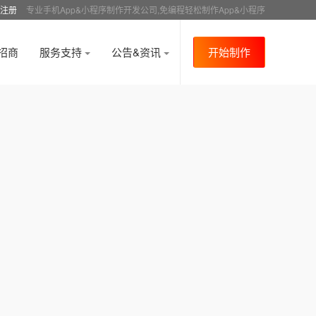
注册
专业手机App&小程序制作开发公司,免编程轻松制作App&小程序
招商
服务支持
公告&资讯
开始制作