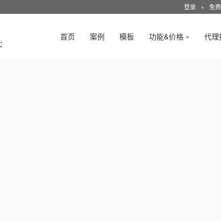
登录
●
免费
首页
案例
模板
功能&价格
代理
3