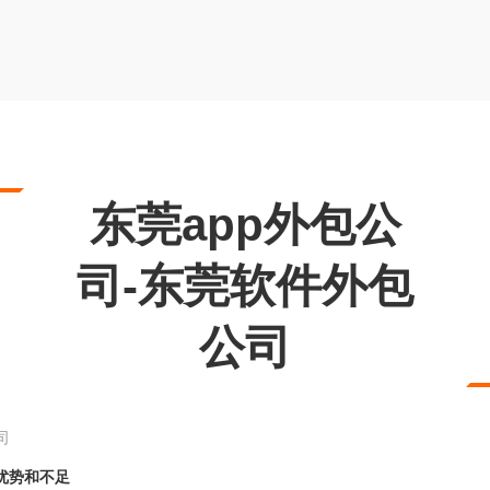
东莞app外包公
司-东莞软件外包
公司
司
些优势和不足