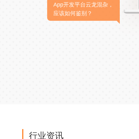
App开发平台云龙混杂，
应该如何鉴别？
行业资讯