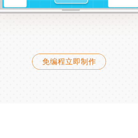
免编程立即制作