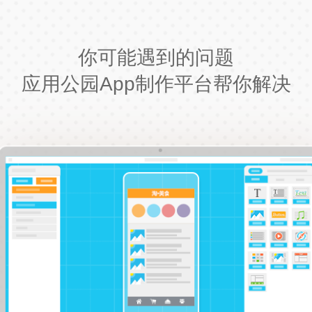
你可能遇到的问题
应用公园App制作平台帮你解决