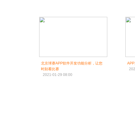
北京球赛APP软件开发功能分析，让您
AP
时刻看比赛
202
2021-01-29 08:00