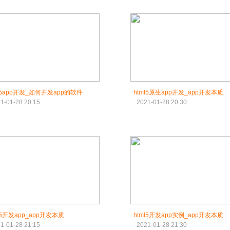
ml5app开发_如何开发app的软件
html5原生app开发_app开发本质
1-01-28 20:15
2021-01-28 20:30
l5开发app_app开发本质
html5开发app实例_app开发本质
1-01-28 21:15
2021-01-28 21:30