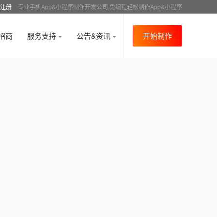
注册
专业手机App&小程序制作开发公司,免编程轻松制作App&小程序
招商
服务支持
公告&资讯
开始制作