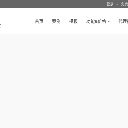
登录
●
免费
首页
案例
模板
功能&价格
代理
3