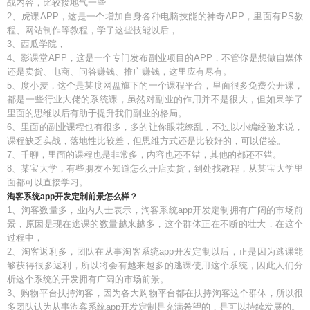
战内容，比较接地气一些
2、虎课APP，这是一个增加自身各种电脑技能的神奇APP，里面有PS教
程、网站制作等教程，学了这些技能以后，
3、西瓜学院，
4、影课堂APP，这是一个专门发布副业项目的APP，不管你是想做自媒体
还是卖货、电商、问答赚钱、推广赚钱，这里应有尽有。
5、度小麦，这个是某度网盘旗下的一个课程平台，里面很多免费公开课，
都是一些行业大佬的系统课，虽然对副业的作用并不是很大，但如果学了
里面的思维以后有助于提升我们副业的格局。
6、里面的副业课程也有很多，多的让你眼花缭乱，不过以小编经验来说，
课程缺乏实战，落地性比较差，但思维方式还是比较好的，可以借鉴。
7、千聊，里面的课程也是非常多，内容也还不错，其他的都还不错。
8、某宝大学，有些朋友不知道怎么开店卖货，到处找教程，从某宝大学里
面都可以直接学习。
淘客系统app开发定制前景怎么样？
1、淘客数量多，业内人士表示，淘客系统app开发定制拥有广阔的市场前
景，原因是现在逃课的数量越来越多，这个群体正在不断的壮大，在这个
过程中，
2、淘客返利多，团队在从事淘客系统app开发定制以后，正是因为逃课能
够获得很多返利，所以将会有越来越多的逃课使用这个系统，因此人们分
析这个系统的开发拥有广阔的市场前景。
3、购物平台扶持淘客，因为各大购物平台都在扶持淘客这个群体，所以很
多团队认为从事淘客系统app开发定制是充满希望的，是可以持续发展的。