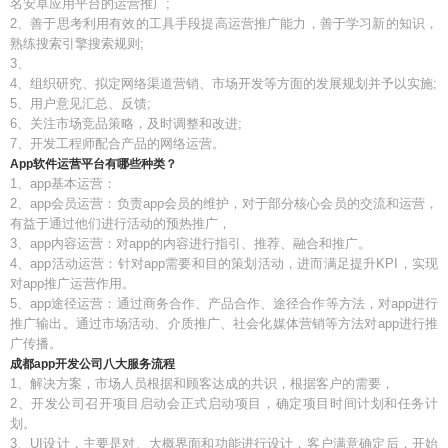
名安卓应用平台的运营推广;
2、善于思考利用有效的工具手段提高运营推广能力，善于学习新的知识，
熟练搜索引擎搜索规则;
3、
4、组织研究、拟定网络渠道营销、市场开发等方面的发展规划并予以实施;
5、用户意见汇总、反馈;
6、关注市场竞品策略，及时调整和改进;
7、开发工程师配合产品的网络运营。
App软件运营平台有哪些种类？
1、app基本运营：
2、app会员运营：负责app会员的维护，对于部分核心会员的交流和运营，
有益于通过他们进行活动的预热推广，
3、app内容运营：对app的内容进行指引、推荐、融合和推广。
4、app活动运营：针对app需要和目的策划活动，进而满足提升KPI，实现
对app推广运营作用。
5、app途径运营：通过商务合作、产品合作、途径合作等方法，对app进行
推广输出。通过市场活动、介质推广、社会化媒体营销等方法对app进行推
广传播。
成都app开发公司八大服务流程
1、解决方案，市场人员根据和顾客达成的共识，根据客户的需要，
2、开发公司召开项目启动会正式启动项目，确定项目时间计划和任务计
划。
3、UI设计，主要是对、大概界面和功能进行设计，客户满意确定后，开始