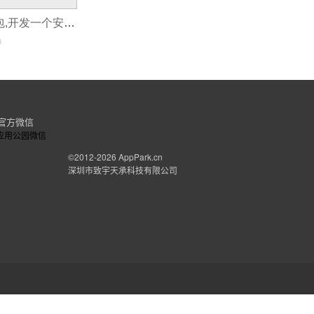
安卓app开发外包,开发一个安卓app多少钱
0
官方微信
©2012-2026
AppPark.cn
深圳市致宇天承科技有限公司