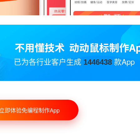
已为各行业客户生成
款App
1446438
立即体验免编程制作App