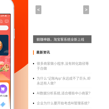
app语音开发_鱼虾蟹App
<
>
2021-01-20 17:15:00
来自于
应用公园
关于一个GALgame APPSTORE 下
人设叫Talkin’Girls
躺赚神器，淘宝客系统全新上线
一款日本人开发的app应用，内容就是那
最新资讯
候，你的iphone就能给为你排解忧愁了。
很多商家做小程序,没有转化路径等
于白做
模式说明：
为什么“记账App”永远成不了巨头,却
【交谈模式】 从可爱萌音到粗暴骂声，共
永远有人做?
【礼物模式】 赠送礼物，收集隐藏语音
AI数据分析系统,适合哪些中小商家?
【词语收集】 按照喜欢的顺序播放已经收
企业为什么要开始考虑AI管理系统?