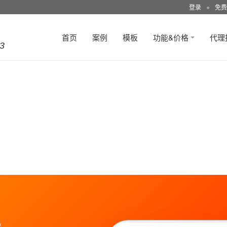
登录
●
免费
首页
案例
模板
功能&价格
代理
3