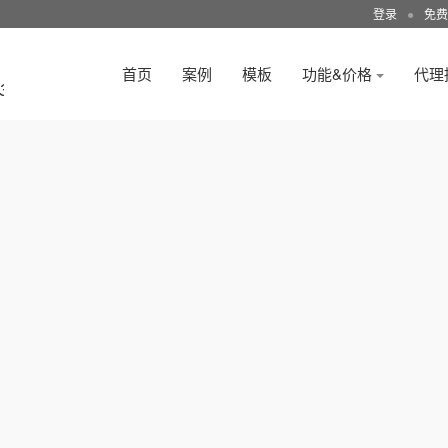
登录
●
免费
首页
案例
模板
功能&价格
代理
3