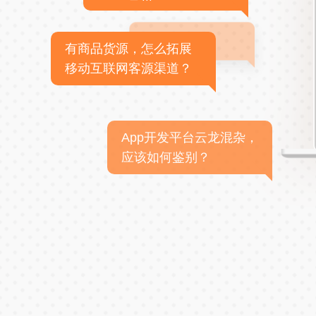
有商品货源，怎么拓展
移动互联网客源渠道？
App开发平台云龙混杂，
应该如何鉴别？