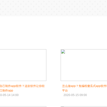
自己制作app软件？这款软件让你轻
怎么做app？免编程傻瓜式app软
己制作app
平台
0-05-14 14:00
2020-05-15 09:00