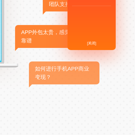
团队支持
APP外包太贵，感觉不
靠谱
[关闭]
如何进行手机APP商业
变现？