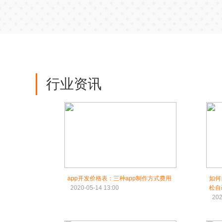
行业资讯
app开发价格表：三种app制作方式费用
如何
2020-05-14 13:00
松自
202