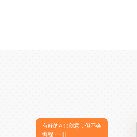
有好的App创意，但不会
编程 -_-|||