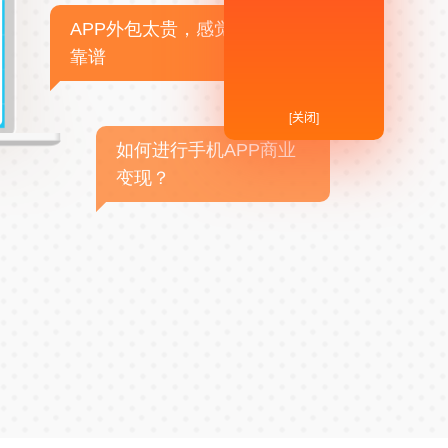
APP外包太贵，感觉不
靠谱
[关闭]
如何进行手机APP商业
变现？