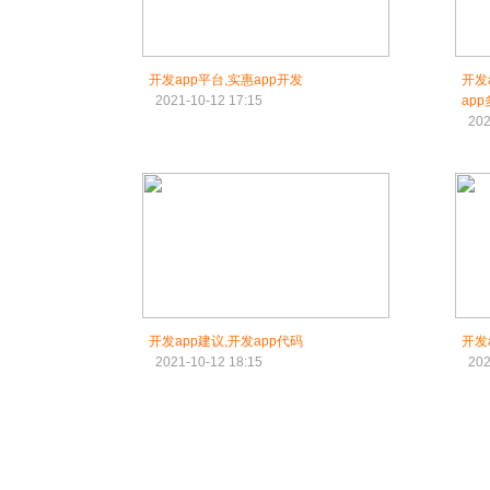
开发app平台,实惠app开发
开发
2021-10-12 17:15
ap
202
开发app建议,开发app代码
开发
2021-10-12 18:15
202