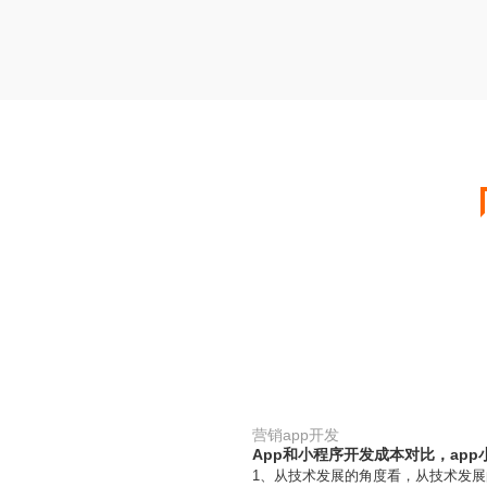
营销app开发
App和小程序开发成本对比，ap
1、从技术发展的角度看，从技术发