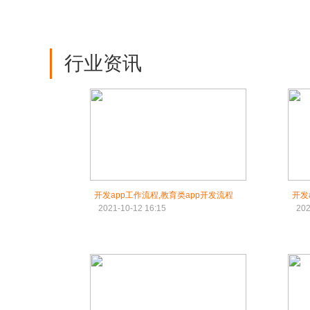
行业资讯
开发app工作流程,教育类app开发流程
开发
2021-10-12 16:15
202