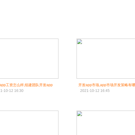
app工资怎么样,组建团队开发app
开发app市场,app市场开发策略有
1-10-12 16:30
2021-10-12 16:45