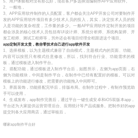
5、用户体验相对没有那么好，现在客户多选择混编制作APP应用软件。
2、一般地，
3、APP应用软件制作的人员配置，客户都会关注APP开发公司对要制作开
发的APP应用软件项目有多少技术人员的投入，其实，决定技术人员的投
入是功能的复杂程度，工作量的多少。一般APP应用软件定制开发的项目
都会涉及的核心技术人员包括有UI设计师、系统分析师、系统构架师、开
发工程师、测试工程师等，另外还会有项目经理全程跟进这个项目。
app定制开发太贵，教你零技术自己进行app软件开发
1、选择模板，以为主题模式兼容了自由模式，主题模式内的页面、功能、
内容可以按照只有模式任意修改，所以，找到符合行业、功能需求的模
板，通过模板进入制作平台。
2、搭配功能，通过模板进入制作平台后，如图所示，左侧为app页面，右
侧为功能模块，中间是制作平台，在制作中已经有配置好的模板。可以对
模板上的功能进行修改，把需要的功能拖入中间即可。
3、界面装饰，功能搭配完毕后，排版布局。在制作过程中，有制作预览助
手可以使用，
4、生成发布，app制作完善后，通过平台一键生成安卓和iOS双版本app，
平台还为大家提供运营管理后台、应用统计等产品或服务。把制作好的app
提交到各大应用商店，通过审核后，
哪家app制作平台好