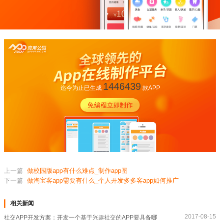
1446439
迄今为止已生成
款APP
上一篇
做校园版app有什么难点_制作app图
下一篇
做淘宝客app需要有什么_个人开发多多客app如何推广
相关新闻
2017-08-15
社交APP开发方案：开发一个基于兴趣社交的APP要具备哪