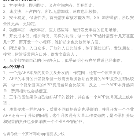
1、方便快捷，即用即走。又占空间内存。即用即走。
2、速度快、不占内存。所以无需加载，速度也比较快。
3、安全稳定、保密性强。首先需要审核才能发布。SSL加密通信，所以安
全性更高，更稳定。
4、功能丰富，场景丰富。重力感应等，能开发更丰富的使用场景。
5、开发成本低、维护简便。同样的功能，做一个APP估计需要十几万甚至
几十万，而开发一个小程序，维护起来也比较简单方便。
6、附近定位、入口众多。开放的入口比较多，除了通过扫码，发送朋友，
搜索，附近等常用入口外，群发文章嵌入，
7、百度都在做自己的小程序入口，似乎证明小程序的世道已经来临。
app的优缺点
1、一个是APP本身的复杂度及开发的工作范围，还有一个质量要求。
2、APP的本身的开发复杂度一般需要服务器后台支持的APP复杂度都比较
高，做一个复杂度高的APP费用当然会比较高，反之，一个APP本身越简
单，费用相对也会越便宜。
3、工作范围如果你自己做好APP的设计，并自备一个APP账号完成上线申
请，
4、质量要求一样的APP，质量不同价格肯定也受影响，并且开发一个企业
APP还有一个升级的问题，这个升级是有大量工作要做的，是否承担升级
和完善的责任也会影响做一个企业APP的价格。
告诉你做一个茶叶商城app需要多少钱