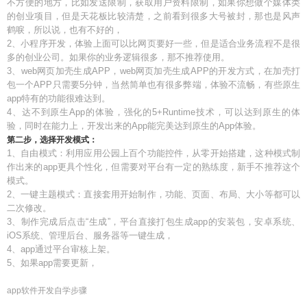
不方便的地方，比如发送限制，获取用户资料限制，如果你想做个媒体类
的创业项目，但是天花板比较清楚，之前看到很多大号被封，那也是风声
鹤唳，所以说，也有不好的，
2、小程序开发，体验上面可以比网页要好一些，但是适合业务流程不是很
多的创业公司。如果你的业务逻辑很多，那不推荐使用。
3、web网页加壳生成APP，web网页加壳生成APP的开发方式，在加壳打
包一个APP只需要5分钟，当然简单也有很多弊端，体验不流畅，有些原生
app特有的功能很难达到。
4、达不到原生App的体验，强化的5+Runtime技术，可以达到原生的体
验，同时在能力上，开发出来的App能完美达到原生的App体验。
第二步，选择开发模式：
1、自由模式：利用应用公园上百个功能控件，从零开始搭建，这种模式制
作出来的app更具个性化，但需要对平台有一定的熟练度，新手不推荐这个
模式。
2、一键主题模式：直接套用开始制作，功能、页面、布局、大小等都可以
二次修改。
3、制作完成后点击“生成”，平台直接打包生成app的安装包，安卓系统、
iOS系统、管理后台、服务器等一键生成，
4、app通过平台审核上架。
5、如果app需要更新，
app软件开发自学步骤