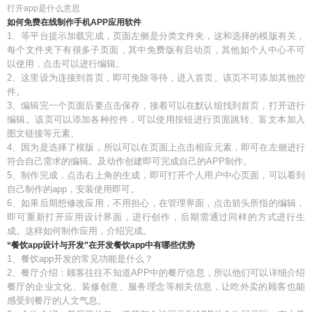
打开app是什么意思
如何免费在线制作手机APP应用软件
1、等平台提示加载完成，页面左侧是分类文件夹，这和选择的模版有关，
每个文件夹下有很多子页面，其中免费版有启动页，其他如个人中心不可
以使用，点击可以进行编辑。
2、这里设为连接到首页，即可免除等待，进入首页。该页不可添加其他控
件。
3、编辑完一个页面后要点击保存，接着可以在默认组找到首页，打开进行
编辑。该页可以添加各种控件，可以使用按钮进行页面跳转、富文本加入
图文链接等元素、
4、因为是选择了模版，所以可以在页面上点击相应元素，即可在左侧进行
符合自己需求的编辑。及动作创建即可完成自己的APP制作。
5、制作完成，点击右上角的生成，即可打开个人用户中心页面，可以看到
自己制作的app，安装使用即可。
6、如果后期想修改应用，不用担心，在管理界面，点击箭头所指的编辑，
即可重新打开应用设计界面，进行创作，后期需通过同样的方式进行生
成。这样如何制作应用，介绍完成。
“餐饮app设计与开发”在开发餐饮app中有哪些优势
1、餐饮app开发的常见功能是什么？
2、餐厅介绍：顾客往往不知道APP中的餐厅信息，所以他们可以详细介绍
餐厅的企业文化、装修创意、服务理念等相关信息，让吃外卖的顾客也能
感受到餐厅的人文气息。