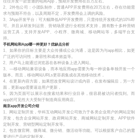
往往开发一款普通的电商App，预期开发费用在百万左右。
2、2外包公司：小团队制作，普通APP开发费用在20万左右，存在功能需
求与预期不符合，以及周期不定，开发费用会上调的风险。
3、3App开发平台：可大幅降低APP开发费用，只需传统开发模式的10%即
可。并且从研发到运营、营销场景进行全程技术支持，拥有数十多种营销
运营工具，支持开发APP、小程序、微商城、移动网站等，多端平台支
持。
手机网站和App哪一种更好？优缺点分析
1、如果你的目标主要是大众传播或公众沟通，这是因为与app相比，如更
广泛的可访问性，兼容性和成本效益等。
2、用户马上能通过浏览器在各种设备上进入网站。
3、—移动网站兼容设备，而本地应用app需要为每一种设备单独开发一个
版本。而且，移动网站URLs更容易集成在其他移动技术，
4、在更新内容方面，如果想改变网站设计或内容，在发布编辑后，另一方
面，更新app需要逼迫用户更新，
5、因为页面可以展示在搜索结果和行业目录，很容易被访问者找到。而
app的可见性大大受制于制造商应用商店。
南京app开发公司介绍
1、网站定制开发，华科互动网站开发公司致力于各类企业用户的网站定制
开发，包含企业网站开发、政府网站开发、商城网站定制开发、APP软件
定制开发、营销型网站定制开发等。
2、包含微官网、微商城、微分销、微活动等功能。可以根据客户自己的需
要进行产品的定制开发。