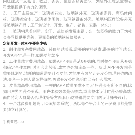
同组建成一支诚信、敬业、务实、创新的精英团队，为装饰工程质量和公
司发展提供了有力的保障。
2、，工厂主要生产：玻璃钢花盆、玻璃钢外壳、玻璃钢家具、商场休闲
椅、玻璃钢箱体、玻璃钢休闲椅、玻璃钢设备外壳、玻璃钢医疗设备外壳
等玻璃钢产品，工厂集设计、开发、生产、销售、安装一体化！
3、，玻璃钢秉着创新、实干、诚信的发展主题，会一如既往的致力于为社
会各界提供更完善、更完美的玻璃钢装修服务，
定制开发一款APP要多少钱
1、制作越复杂费用越高，装修的越美观,需要的材料越贵,装修的时间越长,
开发APP也是一样,如果功能繁多,
2、工作量越大费用越高，如果APP项目是从0开始的,同时整个项目从开始
都确定合作意向,时间会比较长,成本也会相应高一些。所以,APP开发前是
需要规划的,清晰的知道需要什么功能,才能更有效的让开发公司理解你的想
法,参考一下别人是怎样做的,再跟开发公司说明自己有什么需求。
3、质量越高费用越高，一样的APP,质量要求不同,价格是会有所不同的,比
如用户界面是否美观、用户体验效果是否够炫,或者整体设计时是否够高端,
面向特定人群是否合理化等等方面,因为这些都需要专门的设计师去设计。
4、平台越多费用越高，IOS(苹果系统)、所以每个平台上的开发费用都是需
要独立计算的。
手机亚游app