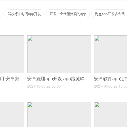
驾校练车时间app开发
开发一个代领外卖的app
淘宝app开发多少钱
安卓资讯app开发费用,安卓资讯app开发多少钱
安卓跑腿app开发,app跑腿软件开发
2021-10-06 22:00:00
2021-10-06 22:15:0