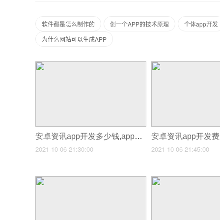
软件都是怎么制作的
创一个APP的技术原理
个体app开发
为什么网站可以生成APP
安卓资讯app开发多少钱,app只开发安卓系统
2021-10-06 21:30:00
2021-10-06 21:45:00