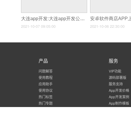
大连app开发:大连app开发公司排名
2021-10-07 09:05:00
2021-10-06 22:30:00
产品
服务
问题解答
VIP功能
使用教程
源码部署版
应用助手
服务支持
使用协议
App开发价格
热门标签
App开发案例
热门专题
App制作模板