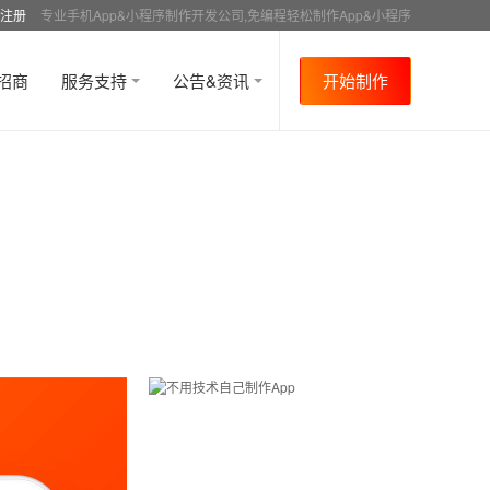
注册
专业手机App&小程序制作开发公司,免编程轻松制作App&小程序
招商
服务支持
公告&资讯
开始制作
首页
行业资讯
行业趋势
资讯详情
>
>
>