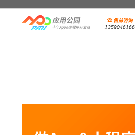
1359046166