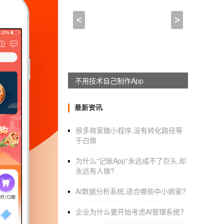
app软件制作开发,制作和
<
>
2021-08-19 10:15:00
来自于
应用公园
浅谈那些简化开发流程的
企业APP制
【摘要】随着移动互联网的发展和信息技术的
不用技术自己制作App
司商务伙伴软件小编一起来说说那些APP制作
最新资讯
移动APP时代，APP应用软件发展势头凶猛，
互联网的发展和信息技术的不断成熟，市面上出
很多商家做小程序,没有转化路径等
于白做
专业APP制作公司商务伴侣软件的小系列。
为什么“记账App”永远成不了巨头,却
永远有人做?
谷歌推出了
应用软件开发工具
AI数据分析系统,适合哪些中小商家?
移动APP的开发技术越来越成熟，所以有很多
企业为什么要开始考虑AI管理系统?
开发技术，打造一款简单的安卓APP。有了这个