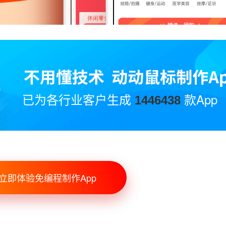
已为各行业客户生成
款App
1446438
立即体验免编程制作App