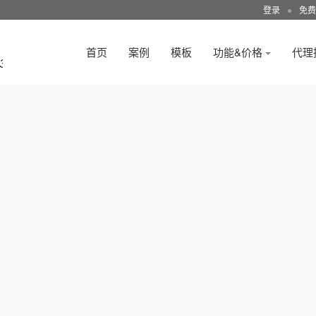
登录
●
免费
首页
案例
模板
功能&价格
代理
3