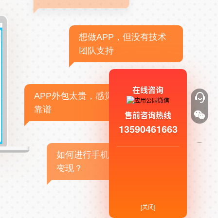
想做APP，但没有技术
团队支持
在线咨询
APP外包太贵，感觉不
靠谱
售前咨询热线
13590461663
如何进行手机APP商业
变现？
[关闭]