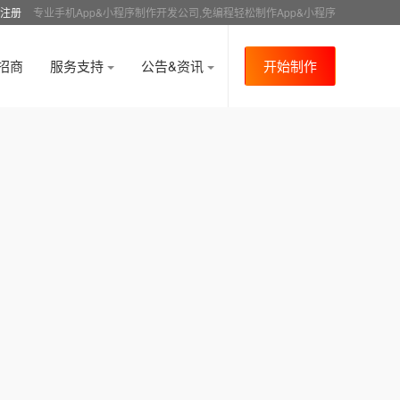
注册
专业手机App&小程序制作开发公司,免编程轻松制作App&小程序
招商
服务支持
公告&资讯
开始制作