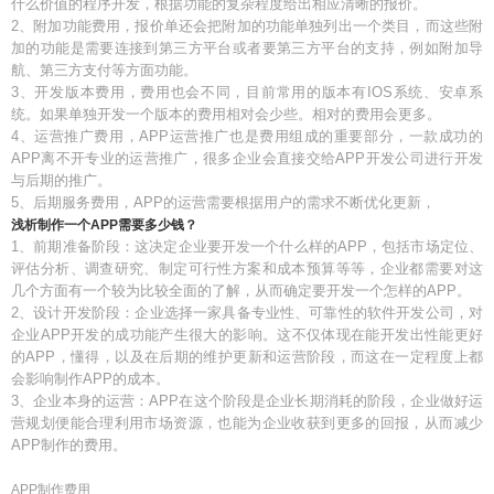
什么价值的程序开发，根据功能的复杂程度给出相应清晰的报价。
2、附加功能费用，报价单还会把附加的功能单独列出一个类目，而这些附
加的功能是需要连接到第三方平台或者要第三方平台的支持，例如附加导
航、第三方支付等方面功能。
3、开发版本费用，费用也会不同，目前常用的版本有IOS系统、安卓系
统。如果单独开发一个版本的费用相对会少些。相对的费用会更多。
4、运营推广费用，APP运营推广也是费用组成的重要部分，一款成功的
APP离不开专业的运营推广，很多企业会直接交给APP开发公司进行开发
与后期的推广。
5、后期服务费用，APP的运营需要根据用户的需求不断优化更新，
浅析制作一个APP需要多少钱？
1、前期准备阶段：这决定企业要开发一个什么样的APP，包括市场定位、
评估分析、调查研究、制定可行性方案和成本预算等等，企业都需要对这
几个方面有一个较为比较全面的了解，从而确定要开发一个怎样的APP。
2、设计开发阶段：企业选择一家具备专业性、可靠性的软件开发公司，对
企业APP开发的成功能产生很大的影响。这不仅体现在能开发出性能更好
的APP，懂得，以及在后期的维护更新和运营阶段，而这在一定程度上都
会影响制作APP的成本。
3、企业本身的运营：APP在这个阶段是企业长期消耗的阶段，企业做好运
营规划便能合理利用市场资源，也能为企业收获到更多的回报，从而减少
APP制作的费用。
APP制作费用