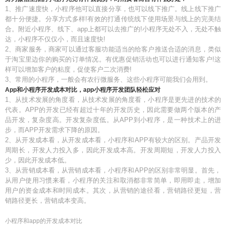
1、推广速度快，小程序他可以直接分享，也可以线下推广。线上线下推广
都十分便捷。分享方式多样!有效的打通传统线下使用场景与线上的完美结
合。附近小程序、线下、app上都可以去推广的!小程序无处不入，无处不触
达，小程序不仅仅小，而且速度快!
2、商家服务，商家可以通过客服功能适当的给客户推送合适的消息，类似
于淘宝里边你的购买的订单情况。有优惠促销活动也可以进行通知客户!这
样可以增加客户的粘度，促使客户二次消费!
3、常用的小程序，一般会有农行微服务、这些小程序可能我们会用到。
App和小程序开发成本对比，app小程序开发团队轻松应对
1、从技术发展的角度看，从技术发展的角度看，小程序是更先进的技术的
代表。APP的开发已经有超过十年的开发历史，因此需要做两个版本的产
品开发，复杂度高。开发复杂度低。从APP到小程序，是一种技术上的进
步，而APP开发需求下降的原因。
2、从开发成本看，从开发成本看，小程序和APP有较大的区别。产品开发
周期长，开发人力投入多，因此开发成本高。开发周期短，开发人力投入
少，因此开发成本低。
3、从营销成本看，从营销成本看，小程序和APP的区别非常明显。首先，
从用户使用习惯来看，小程序的关注和取消都非常简单，即用即走，增加
用户的资金成本和时间成本。其次，从营销的途径看，营销路径更短，营
销路径更长，营销成本变高。
小程序和app的开发成本对比