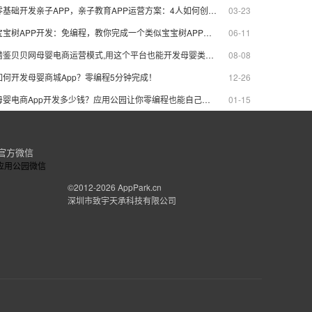
零基础开发亲子APP，亲子教育APP运营方案：4人如何创造三百万价值
03-23
宝宝树APP开发：免编程，教你完成一个类似宝宝树APP开发，年入上亿
06-11
借鉴贝贝网母婴电商运营模式,用这个平台也能开发母婴类垂直电商APP
08-08
如何开发母婴商城App？零编程5分钟完成！
12-26
母婴电商App开发多少钱？应用公园让你零编程也能自己制作
01-15
官方微信
©2012-2026
AppPark.cn
深圳市致宇天承科技有限公司