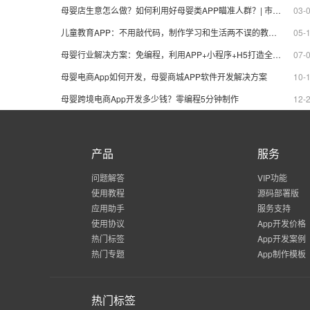
母婴店生意怎么做？如何利用好母婴类APP瞄准人群？| 市场分析
03-
儿童教育APP：不用敲代码，制作学习和生活两不误的教育APP_附模板
05-
母婴行业解决方案：免编程，利用APP+小程序+H5打造全新的母婴平台
07-
母婴电商App如何开发，母婴商城APP软件开发解决方案
10-
母婴跨境电商App开发多少钱？零编程5分钟制作
12-
产品
服务
问题解答
VIP功能
使用教程
源码部署版
应用助手
服务支持
使用协议
App开发价格
热门标签
App开发案例
热门专题
App制作模板
热门标签