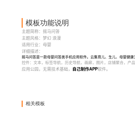
模板功能说明
主题简称：摇马问答
主题风格：梦幻 浪漫
适用行业：母婴
详细描述：
摇马问答是一款母婴问答类手机应用软件。云集育儿、生儿、母婴健康
控件：文本，标签导航，历史导航，画廊，图片，店铺聚合，产
应用公园，无需技术基础，
自己制作APP
软件。
相关模板