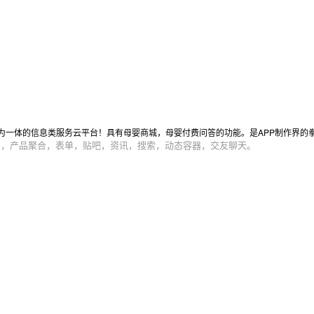
为一体的信息类服务云平台！具有母婴商城，母婴付费问答的功能。是APP制作界的
品，产品聚合，表单，贴吧，资讯，搜索，动态容器，交友聊天。