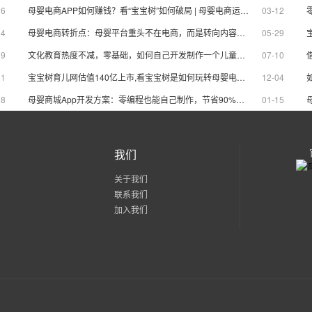
06
母婴电商APP如何赚钱？看“宝宝树”如何破局 | 母婴电商运营模式
03-12
14
母婴电商转折点：母婴平台重头不在电商，而是转向内容和社群？
05-29
09
文化教育热度不减，零基础，如何自己开发制作一个儿童教育APP
07-10
11
宝宝树育儿网估值140亿上市,看宝宝树是如何玩转母婴电商平台运营
12-04
28
母婴商城App开发方案：零编程也能自己制作，节省90%成本
01-15
我们
关于我们
联系我们
加入我们