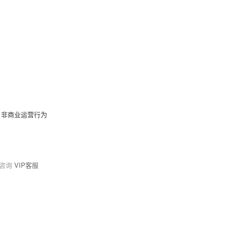
，非商业运营行为
请咨询
VIP客服