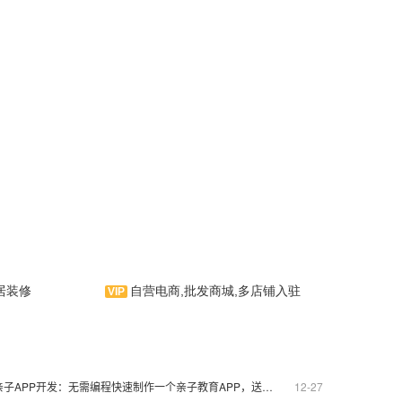
居装修
自营电商,批发商城,多店铺入驻
摩帕是应用公园专门为手机用
户量身订制的在线购物商城手机应
用软件，为手机用户提供各种购物
类信息，并拥有动态容器等功能，
提供优良的用户使用体验。相信您
能在使用中，体验到我们作为APP
亲子APP开发：无需编程快速制作一个亲子教育APP，送模板
12-27
制作运行商的用心及诚意。