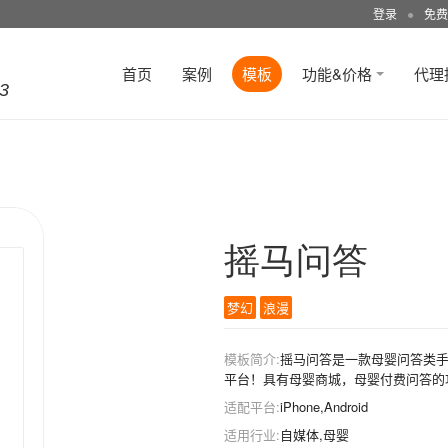
登录
●
免费
首页
案例
模板
功能&价格
代理
3
摇马问答
梦幻
浪漫
模板简介:
摇马问答是一款母婴问答类
平台！具有母婴商城，母婴付费问答的
适配平台:
iPhone,Android
适用行业:
自媒体,母婴