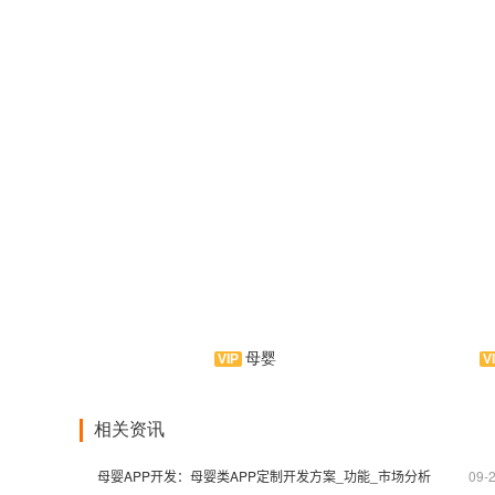
母婴
母婴是一款愈儿类手机应用软
厨
件。由母婴倾力打造，云集早教、
软件！
相关资讯
出行必备、各类婴儿用品为一体的
食，集
信息类服务云平台！是APP制作界
手机应
母婴APP开发：母婴类APP定制开发方案_功能_市场分析
09-
的拳头产品。
与味蕾