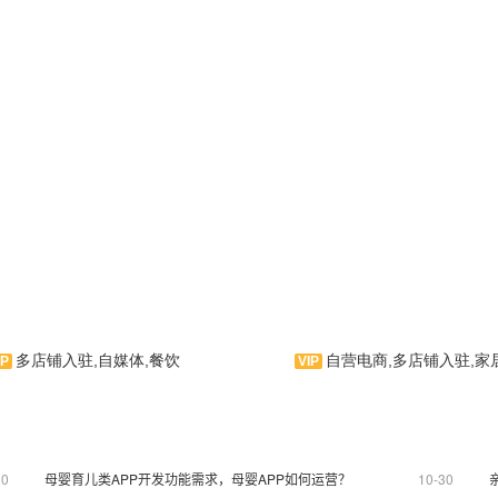
多店铺入驻,自媒体,餐饮
自营电商,多店铺入驻,家
艺——美食爱好者手机应用
专注美食领域的资讯及美
商城、购物等服务为一体的
是一款家装、室内设计类APP
用软件，让您尽情享受舌尖
主题，主要页面有：家装设计、家
20
母婴育儿类APP开发功能需求，母婴APP如何运营？
10-30
的激情碰撞！
装入门、设计师、装修公司