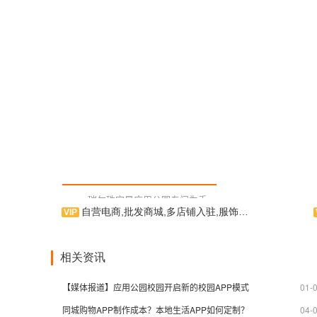
瑞尔珠宝是应用公园专门为手
自营电商,批发商城,多店铺入驻,服饰箱包,服饰搭配
机用户量身订制的珠宝购物类手机
应用软件，为手机用户提供各种珠
宝、黄金、翡翠类信息，并拥有在
初
线购物等功能，提供优良的用户使
类手机
相关资讯
用体验。相信您能在使用中，体验
新品上
到我们作为APP制作运行商的用心
一体的信
【媒体报道】应用公园校园开启新的校园APP模式
01-
及诚意。
制作界
同城购物APP制作成本？本地生活APP如何定制？
04-