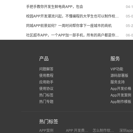
手把手教你开发生鲜电商APP，包会
04-
校园APP开发潮流兴起，不懂编程的大学生也可以制作校园社交APP
05-
同城APP前景如何？一周时间帮你拿下一座城市的商机
05-
社区超市APP，一个APP加一部手机，所有的商户都是你的生意
06-
产品
服务
问题解答
VIP功能
使用教程
源码部署版
应用助手
服务支持
使用协议
App开发价格
热门标签
App开发案例
热门专题
App制作模板
热门标签
APP案例
APP 开发费用多少
怎么制作软件教程