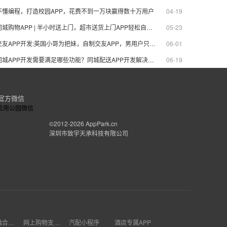
不懂编程，打造校园APP，花费不到一万块赢得数十万用户
04-19
同城购物APP | 半小时送上门，超市送货上门APP轻松自己制作
05-23
交友APP开发:英国小哥为把妹，自制交友APP，男用户只限自己一人
06-01
同城APP开发需要满足哪些功能？同城配送APP开发解决用户痛点问题
06-19
官方微信
©2012-2026
AppPark.cn
深圳市致宇天承科技有限公司
小程序融合开发
网上购物支付app怎么开发
汽配小程序
酒店专属APP