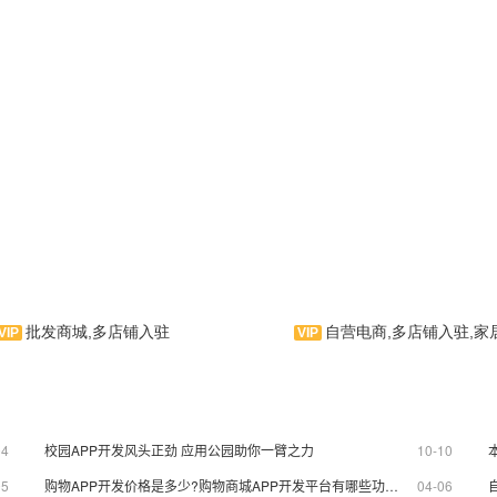
批发商城,多店铺入驻
自营电商,多店铺入驻,家
晴雨具是一款在线雨具商城
应用软件。云集雨具商城、
线、各类雨具知识与资讯为
是一款家装、室内设计类APP
息类服务云平台！是APP
主题，主要页面有：家装设计、家
04
校园APP开发风头正劲 应用公园助你一臂之力
10-10
的拳头产品。
装入门、设计师、装修公司
05
购物APP开发价格是多少?购物商城APP开发平台有哪些功能？
04-06