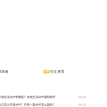
居装修
社交,教育
有淘校园是一款校园生活类手
机应用软件。云集校园二手跳蚤市
场、校园资讯、校园每日推荐、校
园推荐店铺为一体的信息类服务云
本地生活APP有哪些？本地生活APP源码制作
04-05
平台！是APP制作界的拳头产品。
自己怎么开发APP？开发一款APP怎么盈利？
04-10