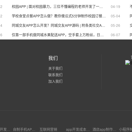
12
校园APP | 面对校园暴力，三位不懂编程的老师开发了一款心理辅导APP
04-19
02
学校食堂点餐APP怎么做？教你傻瓜式5分钟制作校园订餐系统APP
05-04
24
同城交友APP怎么开发？同城交友APP源码 | 附各类社交APP应用表单
05-26
06
仅靠一部手机做同城水果配送APP，空手套上万粉丝，日接百单
06-07
我们
关于我们
联系我们
加入我们
深圳app开发定制外包公司
自制手机APP软件
互联网营销
app开发成本因素有哪些?
酒店app制作方案