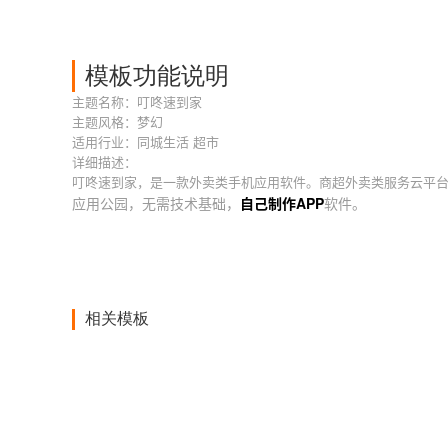
模板功能说明
主题名称：叮咚速到家
主题风格：梦幻
适用行业：同城生活 超市
详细描述：
叮咚速到家，是一款外卖类手机应用软件。商超外卖类服务云平台
应用公园，无需技术基础，
自己制作APP
软件。
相关模板