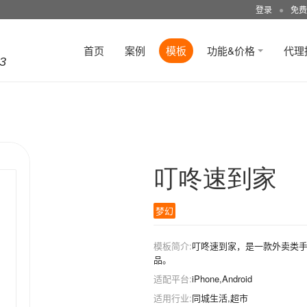
登录
●
免费
首页
案例
模板
功能&价格
代理
3
叮咚速到家
梦幻
模板简介:
叮咚速到家，是一款外卖类手
品。
适配平台:
iPhone,Android
适用行业:
同城生活,超市