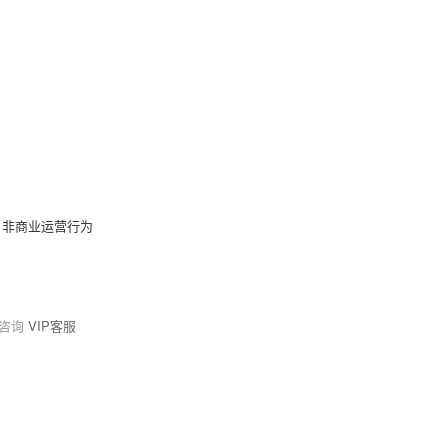
，非商业运营行为
请咨询
VIP客服