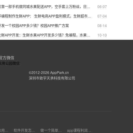
仅靠一部手机做同城水果配送APP，空手套上万粉丝，日接百单
06-07
零编程制作生鲜APP： 生鲜电商APP盈利模式，生鲜超市APP解决方案
07-04
开发一个校园APP多少钱？校园APP推广方案
08-14
生鲜APP开发：生鲜水果APP开发多少钱？免编程，水果超市APP自己制作
10-10
官方微信
©2012-2026
AppPark.cn
深圳市致宇天承科技有限公司
低成本应用开发
软件开发怎么收费
做一个简单淘客返利app大概多少钱
app课程利润多少