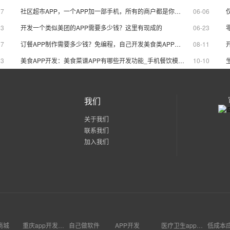
27
社区超市APP，一个APP加一部手机，所有的商户都是你的生意
06-06
13
开发一个类似美团的APP需要多少钱？这里有现成的
06-23
17
订餐APP制作需要多少钱？免编程，自己开发美食类APP，模板一键套用
08-11
23
美食APP开发：美食菜谱APP有哪些开发功能_手机餐饮模板直接使用
10-10
我们
关于我们
联系我们
加入我们
商城
重庆app开发工具
自己做软件
APP开发‌
医疗卫生app价格