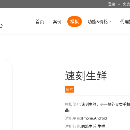
登录
●
免费
首页
案例
模板
功能&价格
代理
3
速刻生鲜
简约
模板简介:
速刻生鲜，是一款外卖类手机
品。
适配平台:
iPhone,Android
适用行业:
同城生活,生鲜