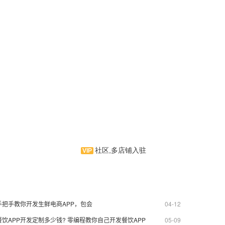
社区,多店铺入驻
远方眼镜是一款眼镜类手机应
用软件。由远方眼镜倾力打造，云
集隐形眼镜、眼镜资讯、护理用品
为一体的信息类服务云平台！是
手把手教你开发生鲜电商APP，包会
04-12
APP制作界的拳头产品
餐饮APP开发定制多少钱? 零编程教你自己开发餐饮APP
05-09