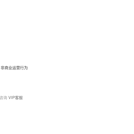
，非商业运营行为
请咨询
VIP客服