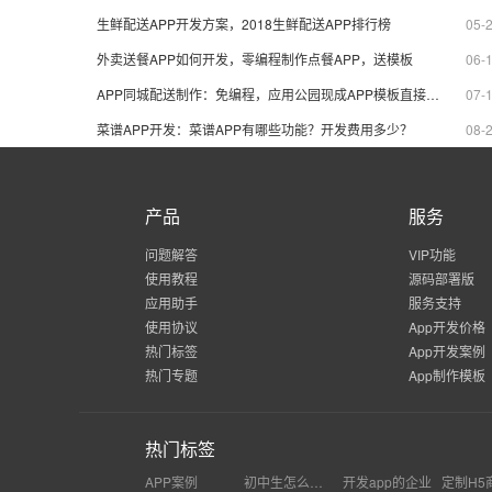
生鲜配送APP开发方案，2018生鲜配送APP排行榜
05-
外卖送餐APP如何开发，零编程制作点餐APP，送模板
06-
APP同城配送制作：免编程，应用公园现成APP模板直接套用
07-
菜谱APP开发：菜谱APP有哪些功能？开发费用多少？
08-
产品
服务
问题解答
VIP功能
使用教程
源码部署版
应用助手
服务支持
使用协议
App开发价格
热门标签
App开发案例
热门专题
App制作模板
热门标签
APP案例
初中生怎么制作科学新闻app
开发app的企业
定制H5