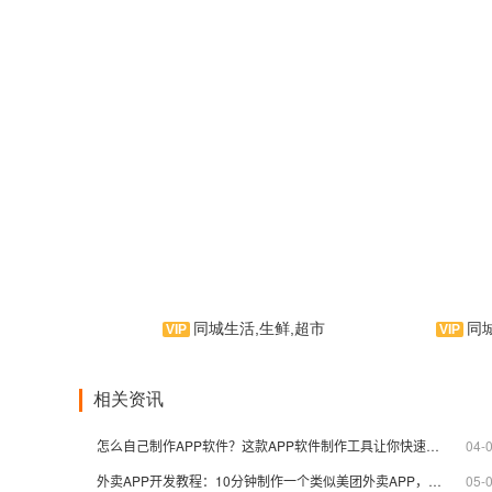
同城生活,生鲜,超市
同
速刻达，是一款外卖类手机应
用软件。集美食餐饮、便利商超、
伴
相关资讯
生鲜果蔬、医药配送为一体的生活
件。云
外卖类服务云平台！是APP制作界
食话题
怎么自己制作APP软件？这款APP软件制作工具让你快速上手 | 附APP教程
04-
的拳头产品。
台！是A
外卖APP开发教程：10分钟制作一个类似美团外卖APP，无需开发公司
05-