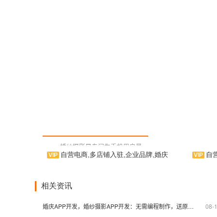
婚纱摄影是专门为手机用户量
自营电商,多店铺入驻,企业品牌,婚庆
自
身订制的婚纱摄影商家手机应用软
件，为手机用户提供各种婚纱样
式、场景类信息，并拥有社区贴
遇
吧、在线商城等功能，提供优良的
用软件
相关资讯
用户使用体验。相信您能在使用
集摄影
中，体验到我们作为APP制作运行
的信息类
婚庆APP开发，婚纱摄影APP开发：无需编程制作，送原生APP模板
08-
商的用心及诚意。
界的拳