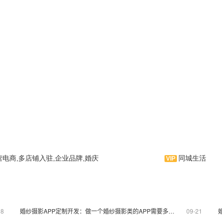
营电商,多店铺入驻,企业品牌,婚庆
同城生活
爱婚庆是一款婚庆类手机应
味香是一款香薰类手机应用软
。由遇爱婚庆倾力打造，云
件。由味香倾力打造，云集各类香
、婚宴、礼服、造型为一体
薰、香薰美容为一体的信息类服务
服务云平台！是APP制作
云平台！是APP制作界的拳头产
18
婚纱摄影APP定制开发：做一个婚纱摄影类的APP需要多少钱? 送模板
09-21
头产品。
品。