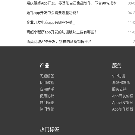
婚庆婚嫁App开发，零基础自己也能制作，节省90%成本
03-
婚礼app开发中会需要哪些功能?
04-
企业开发电商app有哪些好处_
11-
商超小程序app开发的功能版块主要有哪些？
11-
酒类商城APP开发，别样的酒类销售平台
11-
产品
服务
问题解答
VIP功能
使用教程
源码部署版
应用助手
服务支持
使用协议
App开发价格
热门标签
App开发案例
热门专题
App制作模板
热门标签