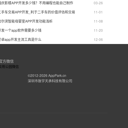
婚庆影楼APP开发多少钱？不用编程也能自己制作
03-26
二手车交易APP开发_利于二手车的价值评估和交易
11-01
哈尔滨智能母婴室APP开发功能浅析
11-08
开发一个app软件需要多少钱
11-20
安卓app开发主流工具是什么
12-06
官方微信
©2012-2026
AppPark.cn
深圳市致宇天承科技有限公司