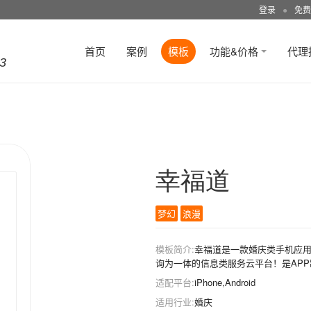
登录
●
免费
首页
案例
模板
功能&价格
代理
3
幸福道
梦幻
浪漫
模板简介:
幸福道是一款婚庆类手机应
询为一体的信息类服务云平台！是AP
适配平台:
iPhone,Android
适用行业:
婚庆