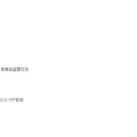
，非商业运营行为
请咨询
VIP客服