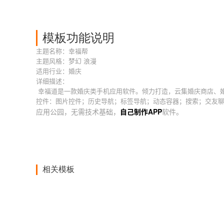
模板功能说明
主题名称：幸福帮
主题风格：梦幻 浪漫
适用行业：婚庆
详细描述：
幸福道是一款婚庆类手机应用软件。倾力打造，云集婚庆商店、婚
控件：图片控件；历史导航；标签导航；动态容器；搜索；交友
应用公园，无需技术基础，
自己制作APP
软件。
相关模板