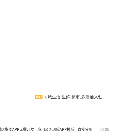
同城生活,生鲜,超市,多店铺入驻
生鲜无忧是一款卖生鲜综合社
区商城。包含每日优选、果蔬超
市、生鲜水产、乳品粮油及商品分
种类显示等功能，大程度上满足商
婚庆影楼APP无需开发，应用公园现成APP模板可直接使用
09-25
城用户的需求。