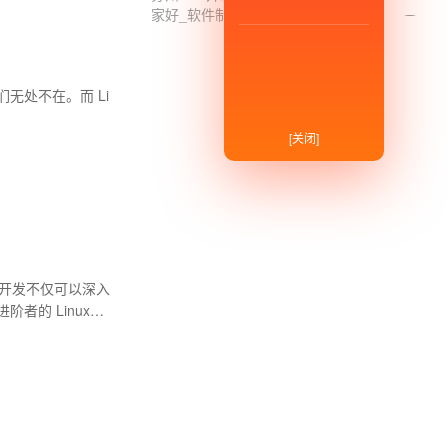
家好_软件制作_定制外包
无处不在。而 Li
[关闭]
用开发不仅可以深入
的 Linux应