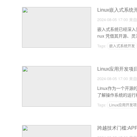
Linux嵌入式系
2024-08-05 17:00
来自
嵌入式系统已经深入
nux 凭借其开源、
Tags:
嵌入式系统开发
Linux应用开发
2024-08-05 17:00
来自
Linux作为一个开
了解操作系统的运行
用开发项目，并推荐一
Tags:
Linux应用开发
跨越技术门槛:AP