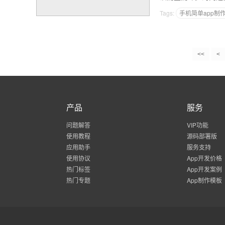
技能的情况下开始创造自
Tags:
手机简单app制
<<
<
产品
服务
问题解答
VIP功能
使用教程
源码部署版
应用助手
服务支持
使用协议
App开发价格
热门标签
App开发案例
热门专题
App制作模板