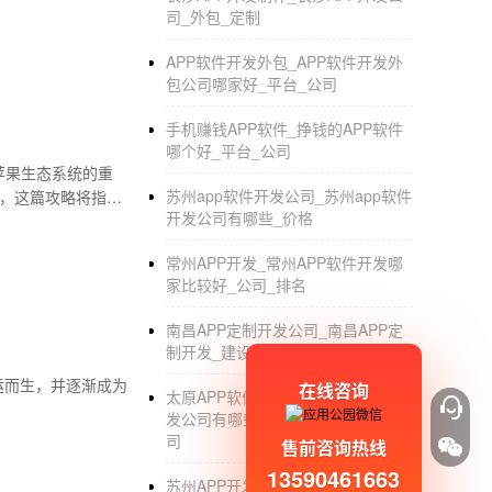
司_外包_定制
APP软件开发外包_APP软件开发外
包公司哪家好_平台_公司
手机赚钱APP软件_挣钱的APP软件
哪个好_平台_公司
苹果生态系统的重
苏州app软件开发公司_苏州app软件
心，这篇攻略将指引
开发公司有哪些_价格
常州APP开发_常州APP软件开发哪
家比较好_公司_排名
南昌APP定制开发公司_南昌APP定
制开发_建设_制作_公司
运而生，并逐渐成为
在线咨询
太原APP软件开发公司_太原APP开
发公司有哪些_制作_定制_外包_公
司
售前咨询热线
13590461663
苏州APP开发_苏州APP开发公司哪