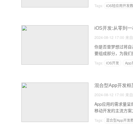
流程和常用工具。...
Tags:
iOS轻应用开发
iOS开发:从零到
2024-08-12 17:00
来自
你是否曾梦想过将自
要组成部分，为我们打
你从零开始，一步步构
Tags:
iOS开发
Ap
混合型App开发
2024-08-12 17:00
来自
App应用的需求量
移动开发的主流方案之
Tags:
混合型App开发