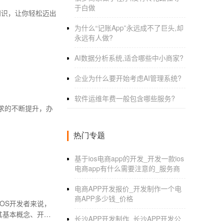
于白做
知识，让你轻松迈出
为什么“记账App”永远成不了巨头,却
永远有人做?
AI数据分析系统,适合哪些中小商家?
企业为什么要开始考虑AI管理系统?
软件运维年费一般包含哪些服务?
求的不断提升，办
热门专题
基于ios电商app的开发_开发一款ios
电商app有什么需要注意的_服务商
电商APP开发报价_开发制作一个电
商APP多少钱_价格
OS开发者来说，
其基本概念、开发
长沙APP开发制作_长沙APP开发公