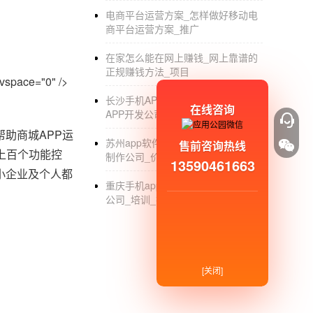
电商平台运营方案_怎样做好移动电
商平台运营方案_推广
在家怎么能在网上赚钱_网上靠谱的
正规赚钱方法_项目
vspace="0" />
长沙手机APP开发公司_长沙手机
在线咨询
APP开发公司哪家好_外包_排名
助商城APP运
苏州app软件开发_苏州app软件开发
售前咨询热线
上百个功能控
制作公司_价格
13590461663
小企业及个人都
重庆手机app开发_重庆app开发制作
公司_培训_排名
[关闭]