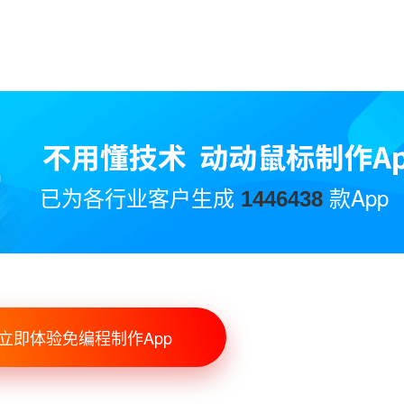
已为各行业客户生成
款App
1446438
立即体验免编程制作App