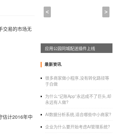
<
>
手交易的市场无
应用公园同城配送插件上线
最新资讯
很多商家做小程序,没有转化路径等
于白做
为什么“记账App”永远成不了巨头,却
永远有人做?
AI数据分析系统,适合哪些中小商家?
估计2016年中
企业为什么要开始考虑AI管理系统?