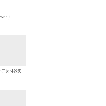
APP
网络安全卫士app开发 体验更佳上网环境
0