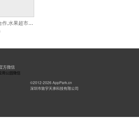
开发app与超市合作,水果超市app开发
0
官方微信
©2012-2026
AppPark.cn
深圳市致宇天承科技有限公司