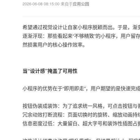
2026-06-08 08:15:00
来自于
应用公园
希望通过视觉设计让自家小程序脱颖而出。于是，渐
逐渐浮现：那些看起来“不够精致”的小程序，用户留
然损害用户的核心操作效率。
当“设计感”掩盖了可用性
小程序的优势在于“即用即走”，用户期望的是快速完
按钮伪装成装饰：为了追求统一风格，可点击按钮与
冗余动效打断流程：页面切换时的旋转、缩放动画持
信息密度过低：大量留白、超大字号和装饰性插图占