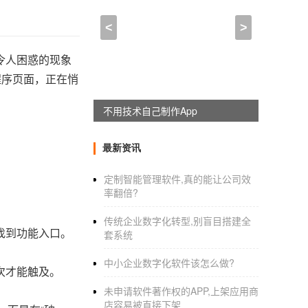
<
>
令人困惑的现象
程序页面，正在悄
不用技术自己制作App
最新资讯
定制智能管理软件,真的能让公司效
率翻倍?
：
传统企业数字化转型,别盲目搭建全
找到功能入口。
套系统
中小企业数字化软件该怎么做?
次才能触及。
未申请软件著作权的APP,上架应用商
店容易被直接下架