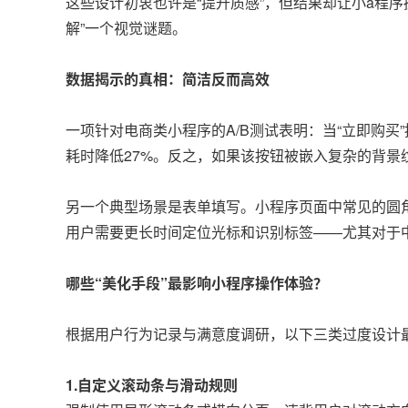
这些设计初衷也许是“提升质感”，但结果却让小a程
解”一个视觉谜题。
数据揭示的真相：简洁反而高效
一项针对电商类小程序的A/B测试表明：当“立即购
耗时降低27%。反之，如果该按钮被嵌入复杂的背景
另一个典型场景是表单填写。小程序页面中常见的圆
用户需要更长时间定位光标和识别标签——尤其对于
哪些“美化手段”最影响小程序操作体验？
根据用户行为记录与满意度调研，以下三类过度设计
1.自定义滚动条与滑动规则