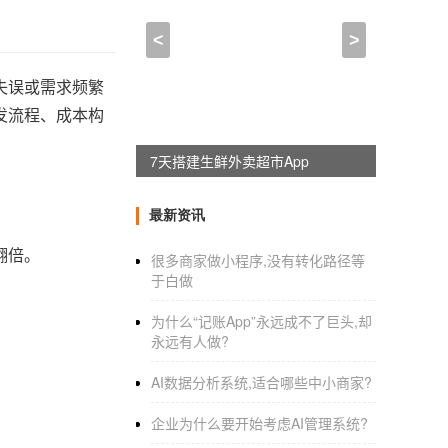
<
>
失误或需求频繁
发流程、成本构
7天搭建生鲜外卖超市App
最新资讯
翻倍。
很多商家做小程序,没有转化路径等
于白做
为什么“记账App”永远成不了巨头,却
。
永远有人做?
AI数据分析系统,适合哪些中小商家?
企业为什么要开始考虑AI管理系统?