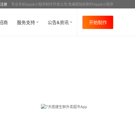
注册
专业手机App&小程序制作开发公司,免编程轻松制作App&小程序
招商
服务支持
公告&资讯
开始制作