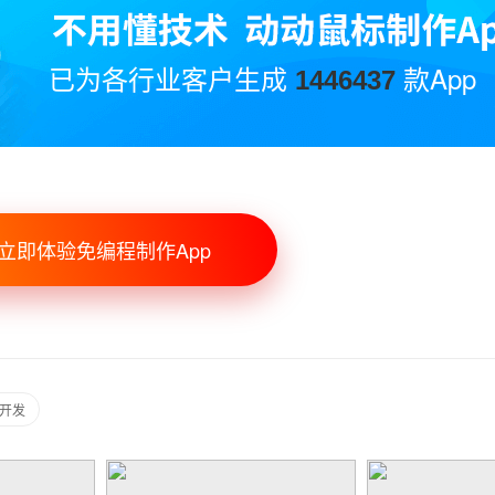
已为各行业客户生成
款App
1446437
立即体验免编程制作App
P开发