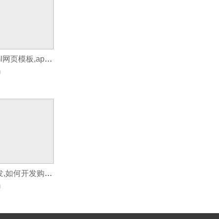
购物app免费html网页模板,app开发辅助工具
0
购物app如何开发,如何开发购物商城app
0