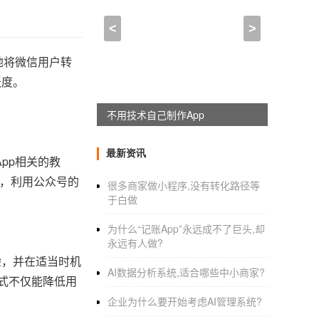
<
>
地将微信用户转
跃度。
不用技术自己制作App
最新资讯
pp相关的教
时，利用公众号的
很多商家做小程序,没有转化路径等
于白做
为什么“记账App”永远成不了巨头,却
永远有人做?
验，并在适当时机
AI数据分析系统,适合哪些中小商家?
方式不仅能降低用
企业为什么要开始考虑AI管理系统?