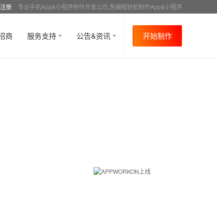
注册
专业手机App&小程序制作开发公司,免编程轻松制作App&小程序
招商
服务支持
公告&资讯
开始制作