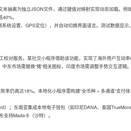
，将界面文本抽离为独立JSON文件，通过键值对映射实现动态加载。
40%。
据系统设置、GPS定位），并自动切换界面语言。测试数据显示，
人工校对服务。某社交小程序借助该功能，实现了海外用户互动率
中东市场需替换“猪”相关图标，印度市场需调整手势交互逻辑
失败率仍高达18%。本地化小程序需构建“全币种 + 多通道”支付
rcard）；东南亚集成本地电子钱包（如印尼DANA、泰国TrueMon
东支持Mada卡（沙特）。