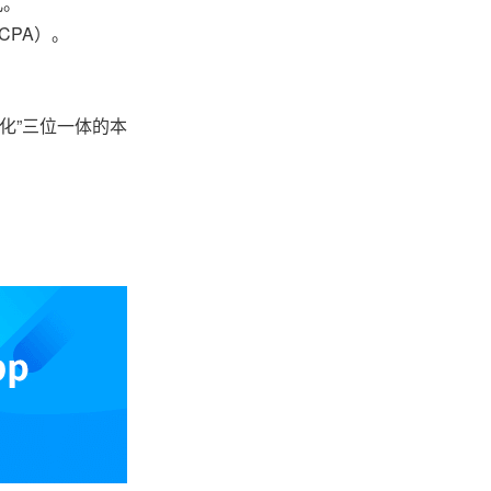
式。
CPA）。
文化”三位一体的本