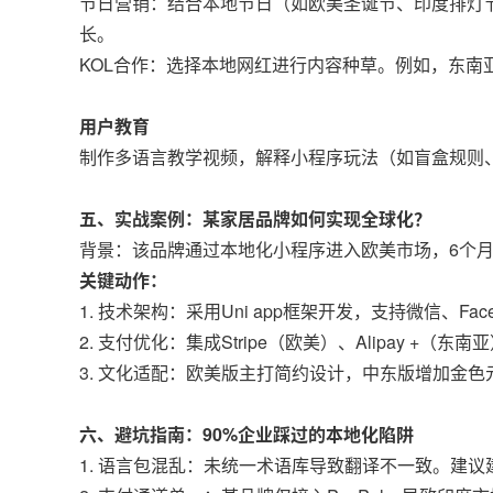
节日营销：结合本地节日（如欧美圣诞节、印度排灯节
长。
KOL合作：选择本地网红进行内容种草。例如，东南亚
用户教育
制作多语言教学视频，解释小程序玩法（如盲盒规则
五、实战案例：某家居品牌如何实现全球化？
背景：该品牌通过本地化小程序进入欧美市场，6个月内
关键动作：
1. 技术架构：采用Uni app框架开发，支持微信、Face
2. 支付优化：集成Stripe（欧美）、Alipay +（
3. 文化适配：欧美版主打简约设计，中东版增加金色
六、避坑指南：90%企业踩过的本地化陷阱
1. 语言包混乱：未统一术语库导致翻译不一致。建议