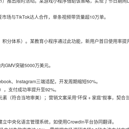
）推出限时活动。某游戏小程序借助该策略，实现了节日期间DAU
市场与TikTok达人合作，单条视频带货量超10万单。
、积分体系）。某教育小程序通过此功能，新用户首日使用率提升
GMV突破5000万美元。
book、Instagram三端适配，开发周期缩短50%。
东南亚），支付成功率提升至92%。
元素（符合当地审美）；营销文案采用“环保 + 家庭”叙事，契合
建立中央化语言管理系统，如使用Crowdin平台协同翻译。