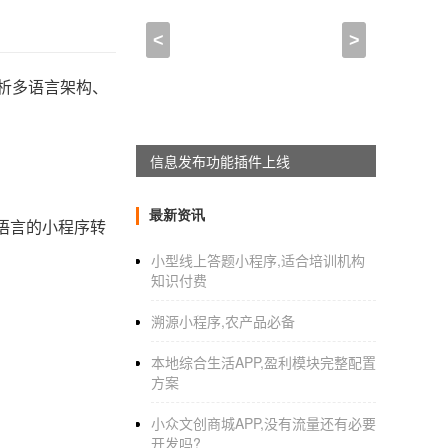
<
>
析多语言架构、
APPWORKON上线
最新资讯
语言的小程序转
小型线上答题小程序,适合培训机构
知识付费
溯源小程序,农产品必备
本地综合生活APP,盈利模块完整配置
方案
小众文创商城APP,没有流量还有必要
开发吗?