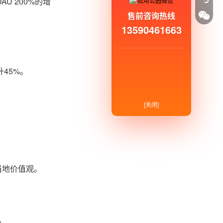
 200%的增
售前咨询热线
13590461663
45%。
[关闭]
当地价值观。