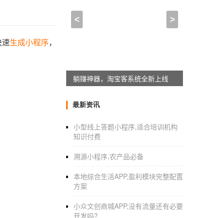
<
>
快速
生成小程序
，
躺赚神器，淘宝客系统全新上线
最新资讯
小型线上答题小程序,适合培训机构
知识付费
溯源小程序,农产品必备
本地综合生活APP,盈利模块完整配置
方案
小众文创商城APP,没有流量还有必要
开发吗?