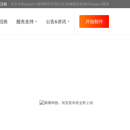
注册
专业手机App&小程序制作开发公司,免编程轻松制作App&小程序
招商
服务支持
公告&资讯
开始制作