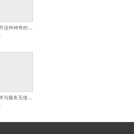
供应链APP来提升这种神奇的可视化程度？
0
维修小程序让技术与服务无缝对接
0