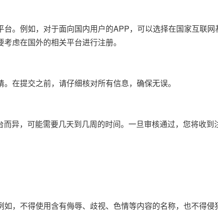
平台。例如，对于面向国内用户的APP，可以选择在国家互联网
要考虑在国外的相关平台进行注册。
申请。在提交之前，请仔细核对所有信息，确保无误。
台而异，可能需要几天到几周的时间。一旦审核通过，您将收到
。例如，不得使用含有侮辱、歧视、色情等内容的名称，也不得侵