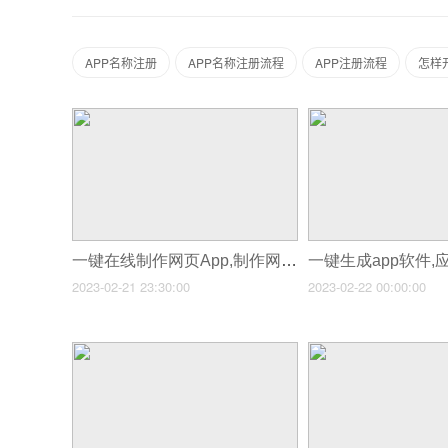
APP名称注册
APP名称注册流程
APP注册流程
怎样
一键在线制作网页App,制作网页app
2023-02-21 23:30:00
2023-02-22 00:00:00