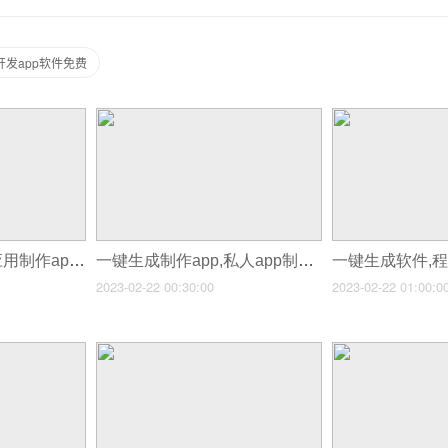
开发app软件免费
一键生成app软件,应用制作app软件下载
一键生成制作app,私人app制作免费版
一键生成软件,
2023-02-22 00:30:00
2023-02-22 01:00:0