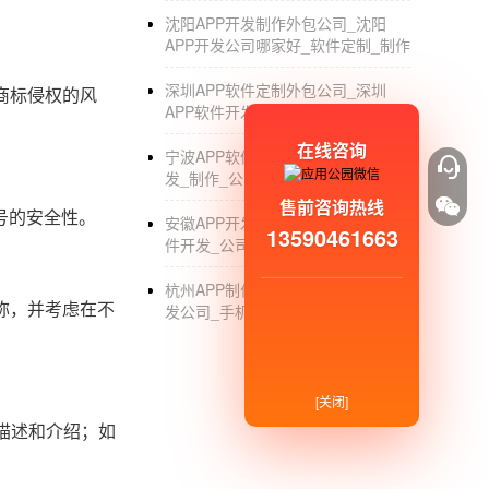
沈阳APP开发制作外包公司_沈阳
APP开发公司哪家好_软件定制_制作
深圳APP软件定制外包公司_深圳
商标侵权的风
APP软件开发_制作_外包公司
在线咨询
宁波APP软件开发公司_宁波APP开
发_制作_公司排名
售前咨询热线
号的安全性。
安徽APP开发公司_安徽手机APP软
13590461663
件开发_公司_定制_制作外包_价格
杭州APP制作公司_杭州专业APP开
称，并考虑在不
发公司_手机软件开发定制_外包
[关闭]
描述和介绍；如