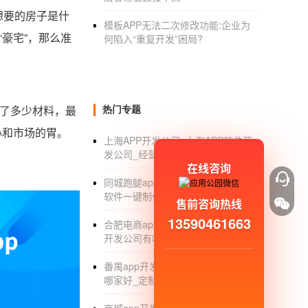
想要的房子是什
模板APP无法二次修改功能:企业为
豪宅”，那么准
何陷入“重复开发”困局?
了多少材料，最
热门专题
心和市场的胃。
上海APP开发公司_上海APP软件开
发公司_经营范围_外包
在线咨询
同城跑腿app制作_同城外卖跑腿app
软件一键制作_开发价格_平台
售前咨询热线
13590461663
合肥电商app开发公司_合肥电商app
开发公司有哪些_价格
番禺app开发_广州番禺app开发公司
哪家好_定制_公司