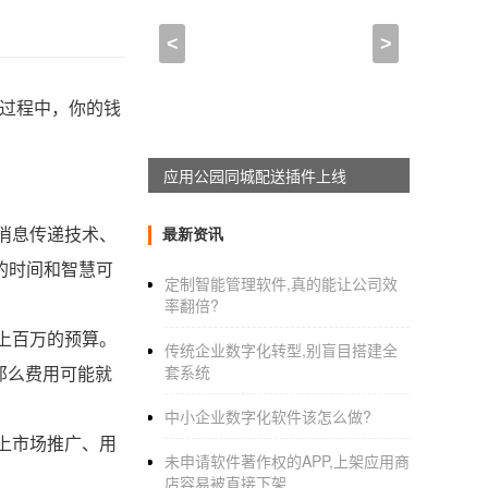
<
>
过程中，你的钱
应用公园移动互联网解决方案上线
消息传递技术、
最新资讯
的时间和智慧可
定制智能管理软件,真的能让公司效
率翻倍?
上百万的预算。
传统企业数字化转型,别盲目搭建全
那么费用可能就
套系统
中小企业数字化软件该怎么做?
上市场推广、用
未申请软件著作权的APP,上架应用商
店容易被直接下架