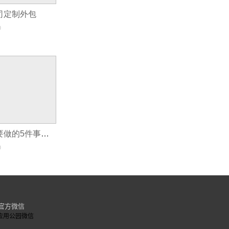
公司定制外包
0
app定制开发前要做的5件事，这些你都了解吗？
0
官方微信