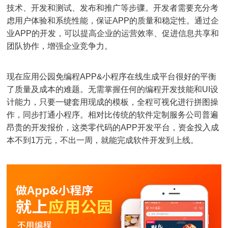
技术、开发和测试、发布和推广等步骤。开发者需要充分考
虑用户体验和系统性能，保证APP的质量和稳定性。通过企
业APP的开发，可以提高企业的运营效率、促进信息共享和
团队协作，增强企业竞争力。
现在应用公园免编程APP&小程序在线生成平台很好的平衡
了质量及成本的难题。无需掌握任何的编程开发技能和UI设
计能力，只要一键套用现成的模板，全程可视化进行拼图操
作，同步打通小程序。相对比传统的软件定制服务公司普遍
昂贵的开发报价，这类零代码的APP开发平台，资金投入成
本不到1万元，不出一周，就能完成软件开发到上线。