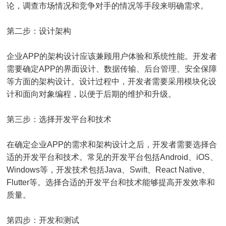
论，调查市场情况和竞争对手的情况等手段来明确需求。
第二步：设计架构
企业APP的架构设计应该兼顾用户体验和系统性能。开发者
需要确定APP的界面设计、数据传输、后台管理、安全保障
等方面的架构设计。设计过程中，开发者需要采用模块化设
计和面向对象编程，以便于后期的维护和升级。
第三步：选择开发平台和技术
在确定企业APP的需求和架构设计之后，开发者需要选择合
适的开发平台和技术。常见的开发平台包括Android、iOS、
Windows等，开发技术包括Java、Swift、React Native、
Flutter等。选择合适的开发平台和技术能够提高开发效率和
质量。
第四步：开发和测试