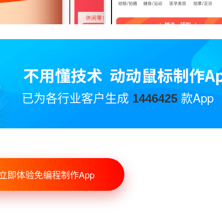
已为各行业客户生成
款App
1446425
立即体验免编程制作App