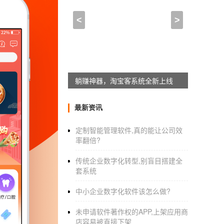
小程序开发前后台交互(南
<
>
2022-11-28 18:00:00
来自于
应用公园
如何自己做一个小程序
躺赚神器，淘宝客系统全新上线
1、第一个方面，小程序要求，在做小程序之
提前与用户对接界面，功能的属性，提高用户
最新资讯
2，第二个方面，这样容易达到预期的效果。
定制智能管理软件,真的能让公司效
3.第三个方面小程序前端。完成以上两步，接
率翻倍?
术。
传统企业数字化转型,别盲目搭建全
4.第四个方面，小程序后端，前端开发。完成
套系统
5.第五个方面，小程序测试，需要在小程序测
中小企业数字化软件该怎么做?
6.第六个方面，小程序，会上线。上传已完成
未申请软件著作权的APP,上架应用商
店容易被直接下架