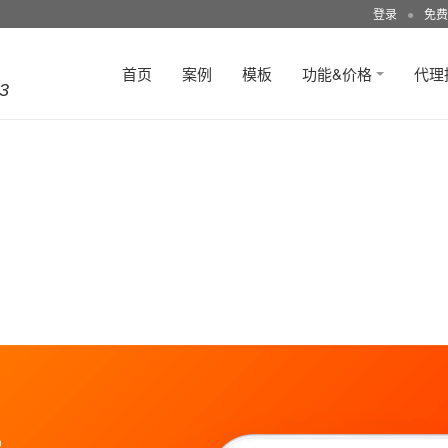
登录
●
免费
首页
案例
模板
功能&价格
代理
3