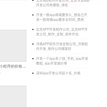
北京app软件开发公司_北京专业app
序根据以前的工作。最后要把相关的需求整理在
开发公司有哪些_排名
2.注册微信小程序，注册账号微信小程序官网
开发一款app商城要多久_想自己开
试，方便内部测试。
发一款商城app要多长时间_费用
3.产品特点。这里主要关注外观和细节。
北京APP开发制作公司_北京APP开
发公司_制作_定制_软件外包
4.项目开发，后台工程师可以参考原型图制作
HTTPS，即服务器必须遵循SSL证书，同时
济南APP软件开发定制公司_济南软
件开发_制作公司哪家好
开发一个app多少钱_手机_app开发
教程_app开发报价单
开发商城APP和小程序的价格是多少钱
0
深圳app开发公司前十名_价格