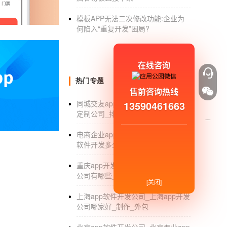
7.如何自己做一个小程序，如果是自己开发
制
求，需要多少人力财力才能保证系统的稳定流
模板APP无法二次修改功能:企业为
何陷入“重复开发”困局?
:
微信小程序开发
价格是多少
在线咨询
1.只能开发前端小程序。没有后台，成本会大
热门专题
售前咨询热线
效果，效果有限。
13590461663
同城交友app开发_同城交友app开发
2.价格偏高，价格肯定会降很多。但是你可能
定制公司_排行_外包
3.与网通合作
小程序开发
，免费提供小程序开
电商企业app软件开发_电商企业app
软件开发多少钱_公司
重庆app开发公司_重庆app软件开发
:
公司有哪些_哪家好_排名
[关闭]
南昌小程序开发定制小程序流程
上海app软件开发公司_上海app开发
公司哪家好_制作_外包
1.做好需求分析。做好行业分析后，接下来的