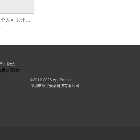
开发商业小程序(个人可以开发小程序吗与企业开发的小程序有什么区别)
0
官方微信
©2012-2026
AppPark.cn
深圳市致宇天承科技有限公司