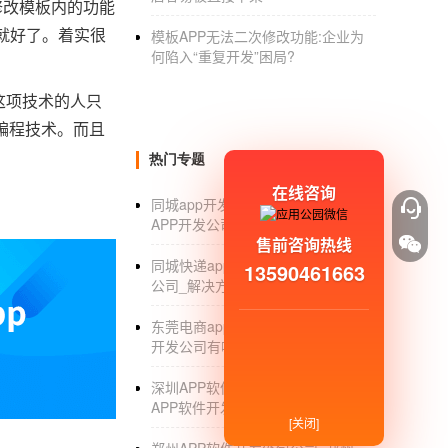
修改模板内的功能
就好了。着实很
模板APP无法二次修改功能:企业为
何陷入“重复开发”困局?
这项技术的人只
编程技术。而且
热门专题
在线咨询
同城app开发公司_同城生活服务
APP开发公司_方案
售前咨询热线
同城快递app开发_同城快递app开发
13590461663
公司_解决方案
东莞电商app开发公司_东莞电商app
开发公司有哪些_价格
深圳APP软件定制外包公司_深圳
APP软件开发_制作_外包公司
[关闭]