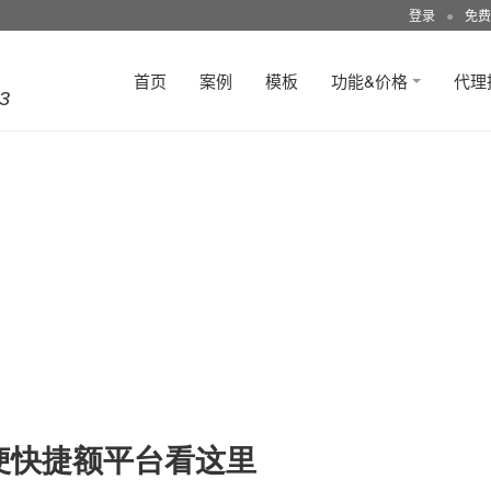
登录
●
免费
首页
案例
模板
功能&价格
代理
3
便快捷额平台看这里