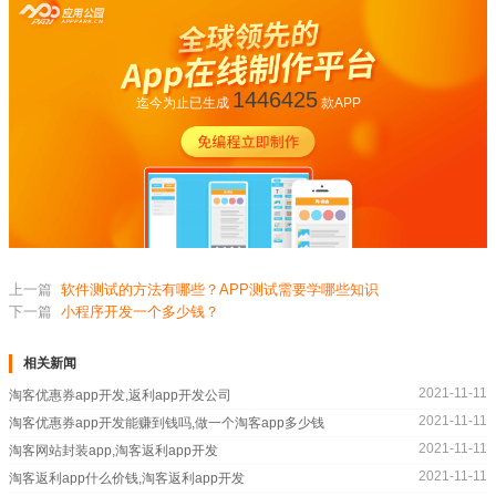
1446425
迄今为止已生成
款APP
上一篇
软件测试的方法有哪些？APP测试需要学哪些知识
下一篇
小程序开发一个多少钱？
相关新闻
2021-11-11
淘客优惠券app开发,返利app开发公司
2021-11-11
淘客优惠券app开发能赚到钱吗,做一个淘客app多少钱
2021-11-11
淘客网站封装app,淘客返利app开发
2021-11-11
淘客返利app什么价钱,淘客返利app开发