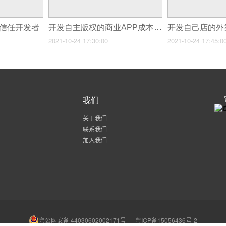
pp信任开发者
开发自主版权的商业APP成本,怎样开发企业用户APP
2021-10-24 17:30:00
2021-10-24 17:45:0
我们
关于我们
联系我们
加入我们
粤公网安备 44030602002171号
粤ICP备15056436号-2