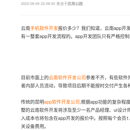
2022-06-09 22:08:00
来自于
应用公园
云南
手机软件开发
报价多少？我们知道，云南app开
有一整套app开发流程的。app开发团队只有严格控
目前市面上的
云南软件开发公司
参差不齐，有些软件
者内部人员流动，导致项目后期不能按时交付产生各种
传统的昆明
app软件开发公司
,根据app功能的复杂
整的云南软件开发将涉及至少一名产品经理、ui设计
入成本也将包含在app开发的报价中。按照每个会员
关设备费用。