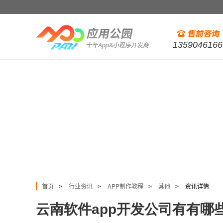
1359046166
首页
行业资讯
APP制作教程
其他
资讯详情
>
>
>
>
云南软件app开发公司有有哪