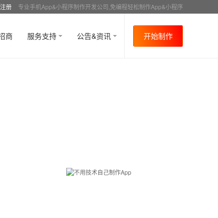
注册
专业手机App&小程序制作开发公司,免编程轻松制作App&小程序
招商
服务支持
公告&资讯
开始制作