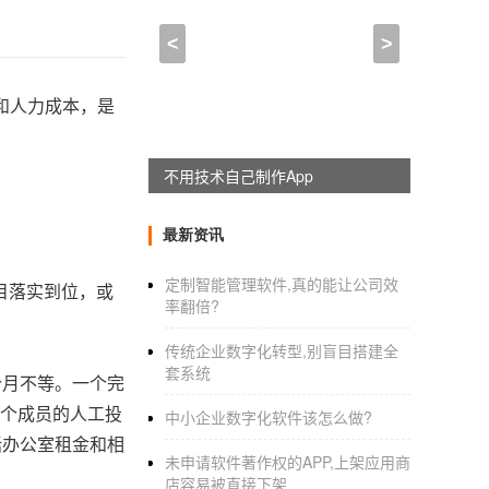
<
>
间和人力成本，是
不用技术自己制作App
最新资讯
定制智能管理软件,真的能让公司效
目落实到位，或
率翻倍?
传统企业数字化转型,别盲目搭建全
套系统
个月不等。一个完
每个成员的人工投
中小企业数字化软件该怎么做?
括办公室租金和相
未申请软件著作权的APP,上架应用商
店容易被直接下架