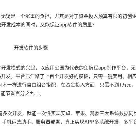
，无疑是一个沉重的负担，尤其是对于资金投入预算有限的初创
包开发成本的同时，又能保证app软件的质量？
化”开发模式的兴起，以应用公园为代表的免编程app制作平台，无
p开发。平台已汇聚了上百个开发好的模板，只需一键套用。相
积木一样进行自由组合搭配，在资金投入方面，只需不到1万元
少能节省百分之九十。
多次开发，就能一次性实现安卓、苹果、鸿蒙三大系统数据同步
、手机运营助手、服务器部署，真正实现APP多系统开发，多平