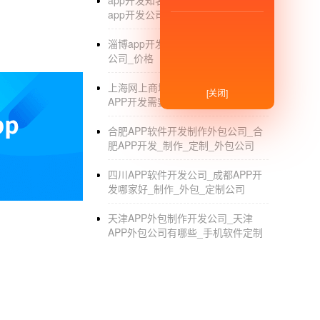
app开发知名公司_国内比较知名的
app开发公司有哪些_排名
淄博app开发_淄博手机app软件开发
公司_价格
上海网上商城APP开发_上海商城
[关闭]
APP开发需要多少钱_制作周期_价格
合肥APP软件开发制作外包公司_合
肥APP开发_制作_定制_外包公司
四川APP软件开发公司_成都APP开
发哪家好_制作_外包_定制公司
天津APP外包制作开发公司_天津
APP外包公司有哪些_手机软件定制