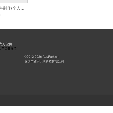
小程序怎么用凡科制作(个人怎么制作一个微信小程序)
0
官方微信
©2012-2026
AppPark.cn
深圳市致宇天承科技有限公司