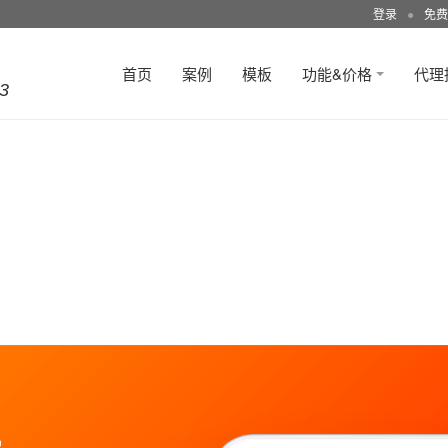
登录
●
免费
首页
案例
模板
功能&价格
代理
3