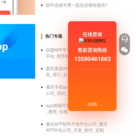
作风格稿。确定草稿风格后，设计内页，包括
软件运维年费一般包含哪些服务?
2.产品经理。
产品经理翻译Word、PPT、JPG等。根据
在线咨询
热门专题
开发需要什么技术人员？项目经理是服务器开发
和一个安卓开发服务器工程师负责开发，的运
售前咨询热线
自建APP平台_傻瓜式简单自建APP
平台_软件制作_费用
13590461663
00-1010一款开发app需要注意哪些细节？
整形美容APP开发_美容APP都有哪
公司软捷科技定制项目负责人开发，认为，AP
些_排行_价格
的定制仅仅是功能的增加。一款在定制成功的手
重庆手机app开发_重庆app开发制作
队多维度思考的问题。
公司_培训_排名
首先，这是一个硬性标准。并朝着这个方向努力
[关闭]
app商城开发优势_商城app定制开发
APP开发的市场、产品、技术人员共同沟通，
_费用_价格
用
的市场需求。
重庆APP软件开发外包公司_重庆
APP外包公司_开发_制作_定制
第二，在开发申请APP的人在开发，的过程中