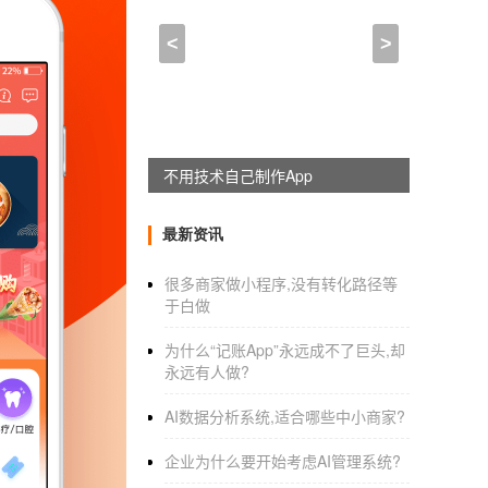
这个app中的技术人员需要
<
>
2021-12-06 03:45:00
来自于
应用公园
APP开发过程
需要那些技术人员？
目前，很多企业人在申请开发，的时候都会选
不用技术自己制作App
非常高，尤其是产品经理，负责整理产品需求
节。
最新资讯
开发需要什么技术人员？
很多商家做小程序,没有转化路径等
于白做
为什么“记账App”永远成不了巨头,却
一个完整的团队需要以下成员：项目经理、产品经
永远有人做?
况下，还可以减少人员：产品经理、iOS、安
AI数据分析系统,适合哪些中小商家?
1.UI设计。
企业为什么要开始考虑AI管理系统?
UI设计包括风格草图和内页设计。根据产品要求