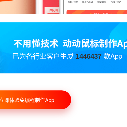
已为各行业客户生成
款App
1446437
立即体验免编程制作App