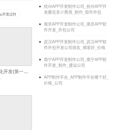
的APP功能独树一帜。
杭州APP开发制作公司_杭州APP开
发要花多少费用_制作_软件外包
3.APP设计师会根据自己的经验在产品中加
pp开发过时
的，与移动App开发，的操作体验不匹配，导
南京APP开发制作公司_南京APP软
件开发_外包公司
因此，要求APP设计师和APP开发人员在技
武汉APP开发制作公司_武汉APP软
第四，要知道安卓和iOS在风格、布局、导航
件外包开发公司排名_哪家好_价格
时，对于苹果App来说，需要专门为操作系统
南宁APP开发制作公司_南宁APP软
5.而不是在APP的一两次制作测试后才得到结
件开发_制作_建设公司
小程序怎么模版化开发(第一步绑定开发小程序)
缪欣信息成立于2021年，为数百家企业，企业提
APP制作平台_APP制作平台哪个好_
0
要求，我们将为您服务。
价格_公司