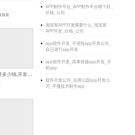
APP制作平台_APP制作平台哪个好_
价格_公司
发现状
淘宝客APP开发需要什么_淘宝客
APP开发_价格_公司
app软件开发_不用找app开发公司_
自己进行app开发
app软件开发_简单快速app开发_手
机app
开发新闻app需要多少钱,开发一个新闻类app要多少钱
软件开发公司_应用公园app开发公
0
司_不懂技术制作app