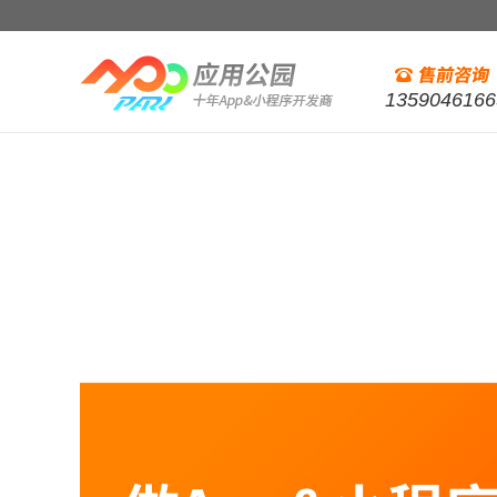
1359046166