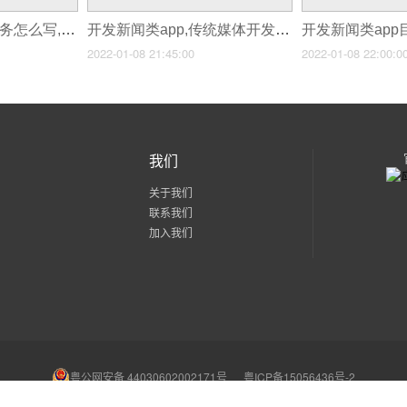
开发新闻app主要任务怎么写,初中生怎么制作新闻app
开发新闻类app,传统媒体开发新闻类app
2022-01-08 21:45:00
2022-01-08 22:00:0
我们
关于我们
联系我们
加入我们
粤公网安备 44030602002171号
粤ICP备15056436号-2