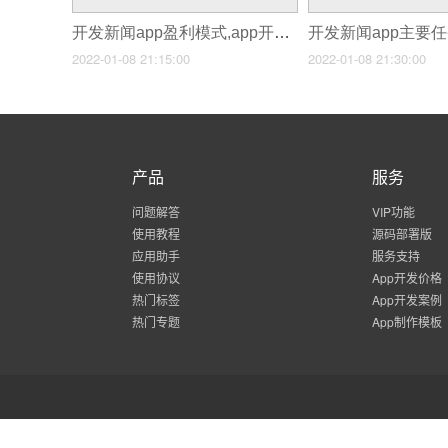
开发新闻app盈利模式,app开发收入来源
2022-01-08 21:15:00
2022-01-08 21:30:00
产品
服务
问题解答
VIP功能
使用教程
源码部署版
应用助手
服务支持
使用协议
App开发价格
热门标签
App开发案例
热门专题
App制作模板