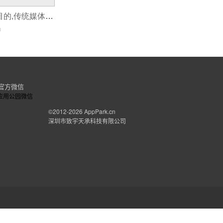
开发新闻类app目的,传统媒体开发新闻类app
0
官方微信
©2012-2026
AppPark.cn
深圳市致宇天承科技有限公司