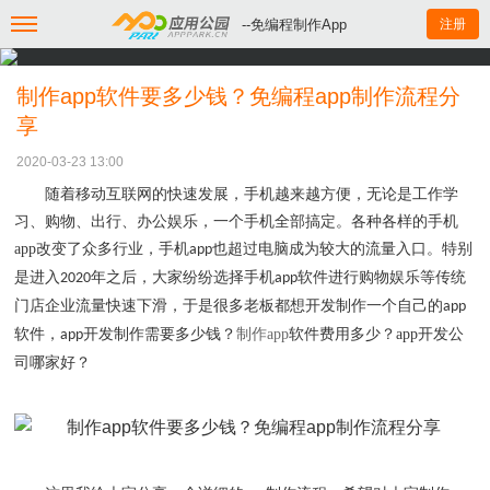
--免编程制作App
注册
制作app软件要多少钱？免编程app制作流程分
享
2020-03-23 13:00
随着移动互联网的快速发展，手机越来越方便，无论是工作学
习、购物、出行、办公娱乐，一个手机全部搞定。各种各样的手机
app
改变了众多行业，手机
也超过电脑成为较大的流量入口。特别
app
是进入
年之后，大家纷纷选择手机
软件进行购物娱乐等传统
2020
app
门店企业流量快速下滑，于是很多老板都想开发制作一个自己的
app
软件，
开发制作需要多少钱？
制作
app
软件费用多少？
app
开发公
app
司哪家好？