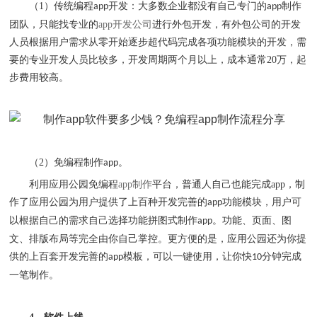
（
1
）传统编程
开发：大多数企业都没有自己专门的
制作
app
app
团队，只能找专业的
app
开发公司
进行外包开发，有外包公司的开发
人员根据用户需求从零开始逐步超代码完成各项功能模块的开发，需
要的专业开发人员比较多，开发周期两个月以上，成本通常
20
万，起
步费用较高。
（
2
）免编程制作
。
app
利用应用公园免编程
app
制作
平台，普通人自己也能完成
app
，制
作了应用公园为用户提供了上百种开发完善的
功能模块，用户可
app
以根据自己的需求自己选择功能拼图式制作
。功能、页面、图
app
文、排版布局等完全由你自己掌控。更方便的是，应用公园还为你提
供的上百套开发完善的
模板，可以一键使用，让你快
分钟完成
app
10
一笔制作。