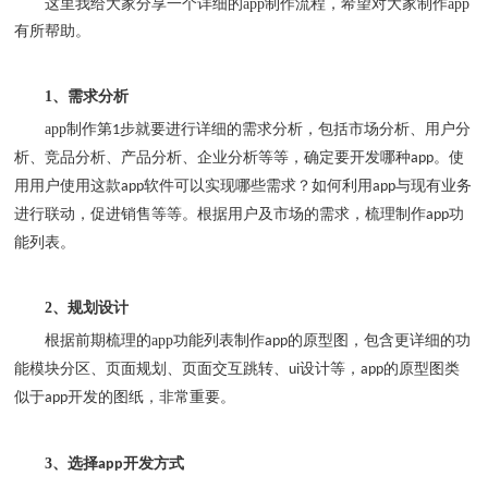
这里我给大家分享一个详细的
app
制作
流程，希望对大家制作
app
有所帮助。
1
、需求分析
app
制作第
步就要进行详细的需求分析，包括市场分析、用户分
1
析、竞品分析、产品分析、企业分析等等，确定要开发哪种
。使
app
用用户使用这款
软件可以实现哪些需求？如何利用
与现有业务
app
app
进行联动，促进销售等等。根据用户及市场的需求，梳理制作
功
app
能列表。
2
、规划设计
根据前期梳理的
app
功能列表制作
的原型图，包含更详细的功
app
能模块分区、页面规划、页面交互跳转、
设计等，
的原型图类
ui
app
似于
开发的图纸，非常重要。
app
3
、选择
开发方式
app