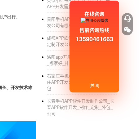
类似小红书APP开发_类似小红书
APP开发需要多少钱
在线咨询
用户出行。
贵阳手机APP开发_贵阳手机APP开
发公司有哪些_排名_价格
售前咨询热线
13590461663
成都APP软件开发_成都专业的APP
定制开发公司_哪家好_外包
洛阳app开发_洛阳app软件开发公司
_哪家好_排名
石家庄手机APP开发定制公司_石家
庄APP开发公司哪家好_软件制作_外
[关闭]
包
期长、开发技术难
长春手机APP软件开发制作公司_长
春APP软件开发_制作_定制_外包_
公司