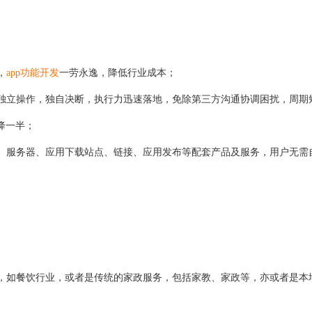
，
app功能开发
一劳永逸，降低行业成本；
独立操作，独自决断，执行力迅速落地，免除第三方沟通协调困扰，周期
再降一半；
助手、服务器、应用下载站点、链接、应用发布等配套产品及服务，用户无需
，如餐饮
行业
，
或者
是
传统的
家政服务
，
包括家教、家政等，亦或者是
本