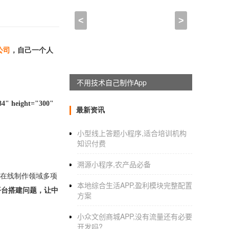
<
>
公司
，自己一个人
不用技术自己制作App
eight="300"
最新资讯
小型线上答题小程序,适合培训机构
知识付费
溯源小程序,农产品必备
p在线制作领域多项
本地综合生活APP,盈利模块完整配置
平台搭建问题，让中
方案
小众文创商城APP,没有流量还有必要
开发吗?