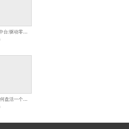
连锁门店小程序中台:驱动零售数字化升级!
0
论坛类小程序:如何盘活一个垂直领域的社群?
0