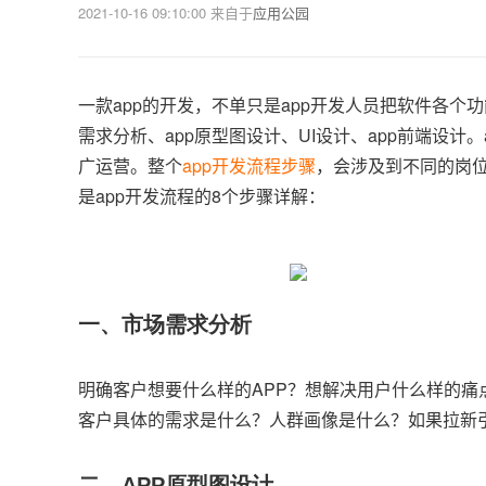
2021-10-16 09:10:00
来自于
应用公园
一款app的开发，不单只是app开发人员把软件各个
需求分析、app原型图设计、UI设计、app前端设计
广运营。整个
app开发流程步骤
，会涉及到不同的岗
是app开发流程的8个步骤详解：
一、市场需求分析
明确客户想要什么样的APP？想解决用户什么样的痛
客户具体的需求是什么？人群画像是什么？如果拉新
二、APP原型图设计