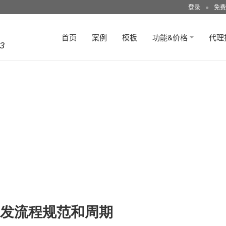
登录
●
免费
首页
案例
模板
功能&价格
代理
3
开发流程规范和周期