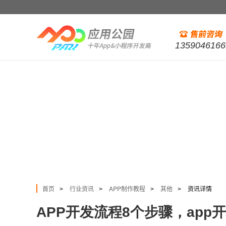
1359046166
首页
行业资讯
APP制作教程
其他
资讯详情
>
>
>
>
APP开发流程8个步骤，app