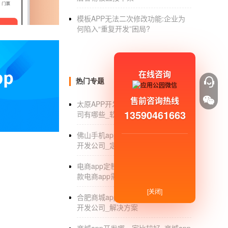
3.商城体系开发开发商人
模板APP无法二次修改功能:企业为
何陷入“重复开发”困局?
如果你想花更少的钱得到一个更好的商城系统开
经验和大量的客户案例。系统软件开发的性价
开发运营一个APP商城需要什么资质 a
在线咨询
热门专题
操作APP商城开发需要什么资质
售前咨询热线
社区团购APP开发(现成)
太原APP开发_太原APP软件开发公
13590461663
司有哪些_软件制作_价格_排名
社区团购APP开发(现成)1。商城的表现是
佛山手机app开发公司_佛山app外包
验都有很大的影响。2.完整实用的商城函数。
开发公司_定制_排名
能可以为用户和商家节省更多的操作时间，提
电商app定制开发报价_定制开发一
哪个是较好的分销系统？分销软件开发需要多
款电商app需要多少钱_公司
哪个是较好的分销系统？分销软件开发需要多少
[关闭]
合肥商城app开发_合肥手机商城app
本，但是低。2.3.分销软件功能构建了一个
开发公司_解决方案
也比较难，所以建有功能的费用应该根据商家自