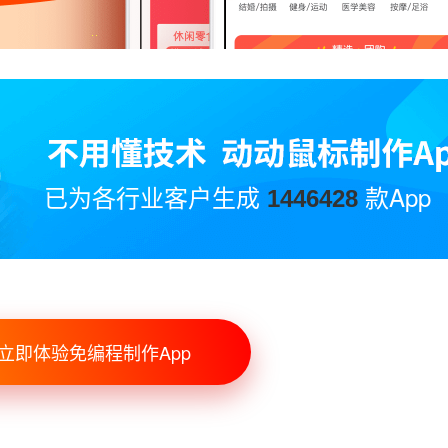
已为各行业客户生成
款App
1446428
立即体验免编程制作App