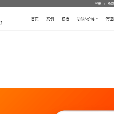
登录
●
免费
首页
案例
模板
功能&价格
代理
3