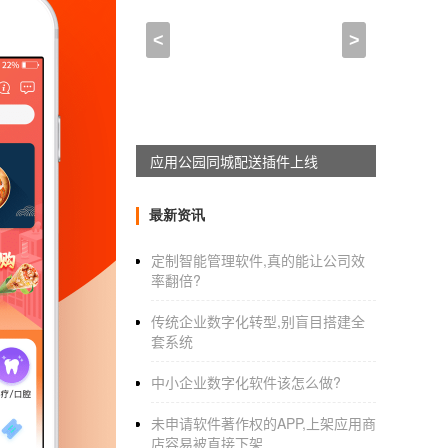
app商城系统软件开发,电
<
>
2021-08-03 10:30:00
来自于
应用公园
东营微信开发一个微商城分销系统需
为很多商家带来了很好的网络平台。先说微商
应用公园移动互联网解决方案上线
1.分销商城系统的系统功能
最新资讯
定制智能管理软件,真的能让公司效
事实上，影响微商城分销系统
软件开发价格
重
率翻倍?
同的公司对分销商城系统的基本功能有不同的
传统企业数字化转型,别盲目搭建全
用性较佳、安全性能突出、稳定性明显的优势
套系统
2.商城体系中的开发开发模式
中小企业数字化软件该怎么做?
micro-商城系统的研发可以简单分为两种，一
未申请软件著作权的APP,上架应用商
数中小商家都是在micro-商城模板，应用的，
店容易被直接下架