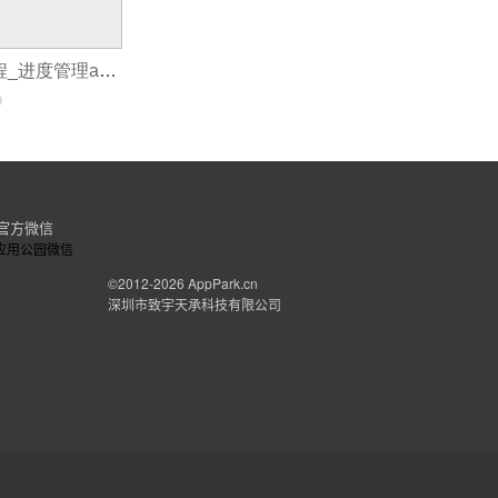
app商城开发教程_进度管理app开发
0
官方微信
©2012-2026
AppPark.cn
深圳市致宇天承科技有限公司