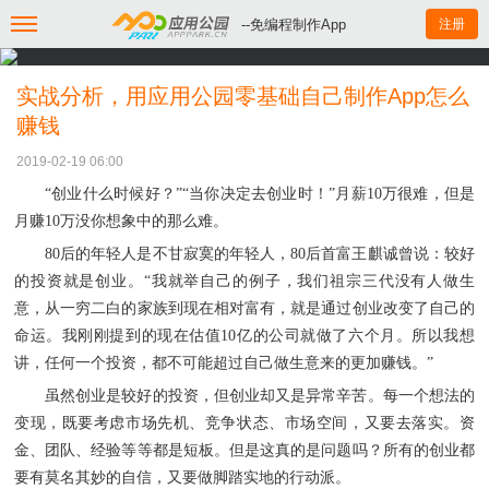
--免编程制作App
注册
实战分析，用应用公园零基础自己制作App怎么
赚钱
2019-02-19 06:00
“
创业什么时候好？
”“当你决定去创业时！
”
月薪
10万很难，但是
月赚10万没你想象中的那么难。
80后的年轻人是不甘寂寞的年轻人，
80后首富
王麒诚
曾说：较好
的投资就是创业。
“我就举自己的例子，我们祖宗三代没有人做生
意，从一穷二白的家族到现在相对富有，就是通过创业改变了自己的
命运。我刚刚提到的现在估值10亿的公司就做了六个月。所以我想
讲，任何一个投资，都不可能超过自己做生意来的更加赚钱。”
虽然创业是较好的投资，但创业却又是异常辛苦。每一个想法的
变现，既要考虑市场先机、竞争状态、市场空间，又要去落实。资
金、团队、经验等等都是短板。但是这真的是问题吗？所有的创业都
要有莫名其妙的自信，又要做脚踏实地的行动派。