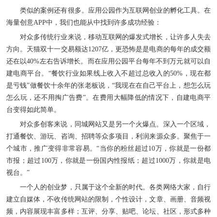
类似的案例还有很多。应用公园作为互联网创业的孵化工具。在
海量创意
APP中，我们也能从中找到许多成功经验：
对众多传统行业来说，移动互联网的爆发式增长，让许多人失去
方向。天猫双十一交易额达
1207亿，更恐怖是是电商的每年的成交额
还在以40%左右告诉增长。而在应用公园平台每年不到万元就可以自
建电商平台。“餐饮行业如果线上收入不超过总收入的50%，现在都
是亏钱”做餐饮十余年的张老板说，“我现在在自己平台上，想怎么玩
怎么玩，还不用掏广告费”。在费用大幅降低的情况下，自建电商平
台变得如此简单。
对众多创客来说，同城网站又是另一个火爆点。深入一个区域，
打通餐饮、游玩、咨询、招聘等众多项目，利润来源众多。聚焦于一
个城市，推广变得非常容易。
“当你的粉丝超过10万，你就是一份都
市报；超过100万，你就是一份国内性报纸；超过1000万，你就是电
视台。”
一个人的创业梦，只属于这个全新的时代。各类网络大家，自行
建立自媒体，不收传统网站的限制，个性设计，文章、画册、音频视
频，内容展现丰富多样；互评、分享、贴吧、论坛、社区，形式多种