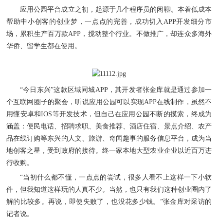
应用公园平台成立之初，起源于几个程序员的闲聊。本着低成本
帮助中小创客的创业梦，一点点的完善，成功切入
APP开发细分市
场，累积生产百万款APP，搅动整个行业。不做推广，却连众多海外
华侨、留学生都在使用。
“今日东兴”这款区域同城APP，其开发者张金库就是通过参加一
个互联网圈子的聚会，听说应用公园可以实现APP在线制作，虽然不
用懂安卓和IOS等开发技术，但自己在应用公园不断的摸索，终成为
涵盖：便民电话、招聘求职、美食推荐、酒店住宿、景点介绍、农产
品在线订购等东兴的人文、旅游、奇闻趣事的服务信息平台，成为当
地创客之星，受到政府的接待。终一家本地大型农业企业以近百万进
行收购。
“当初什么都不懂，一点点的尝试，很多人看不上这样一下小软
件，但我知道这样玩的人真不少。当然，也只有我们这种创业圈内了
解的比较多。再说，即使失败了，也没花多少钱。”张金库对采访的
记者说。