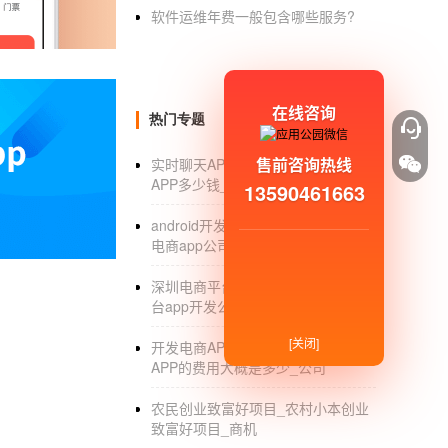
统：商品列表、商品展示、商品描述、用户收藏
软件运维年费一般包含哪些服务?
算系统：会员信息、编辑会员基本信息、查询
单生成和结算界面、积分和优惠系统、通过积分
航、显示实体店地址、更多的需求转化为销售
在线咨询
热门专题
售前咨询热线
实时聊天APP开发_开发一个聊天
APP多少钱_教程_解决方案
13590461663
国学文化APP开发 重新学习传统文化
android开发电商app_android开发
电商app公司_外包
泛娱乐以及互联网时代，国学文化已经被大部分
国学变得更加有趣，周易等经典著作，了解传
深圳电商平台app开发_深圳电商平
文：专业的译文、注释、评析等，让用户能够
台app开发公司哪家好_价格
同时还能提高写作的技能。 2、经典著作尽情
[关闭]
开发电商APP费用_开发一款电商
享受更多的乐趣。 3、名句赏析：经典国学名
APP的费用大概是多少_公司
能够运用在工作与学习之中，突破自身的局限。
农民创业致富好项目_农村小本创业
户学习到真正的国学知识，让经典一直流传下
致富好项目_商机