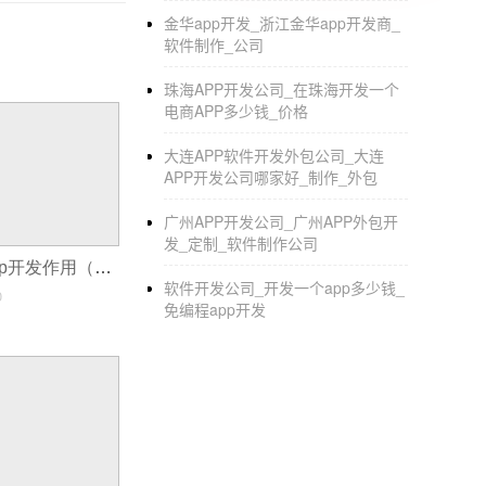
金华app开发_浙江金华app开发商_
婚礼互动APP开发新花样要怎样玩
软件制作_公司
年末结婚的人特别多，婚礼筹备和互动是新人
珠海APP开发公司_在珠海开发一个
能再停留在原本的状态，还需要集合新技术来玩
电商APP多少钱_价格
不能到场的亲友也能感受到现场的那种幸福和
大连APP软件开发外包公司_大连
是一款产品能否长存的主要原因。 其次是为新
APP开发公司哪家好_制作_外包
书、背新娘等，传统的玩法太过普遍，平台有
广州APP开发公司_广州APP外包开
的。互动有不同的分类，可以是欢乐有趣的，也
发_定制_软件制作公司
业开发出用户满意的APP。
社区养老服务app开发作用（沟通交流、安全性、健康服务）
软件开发公司_开发一个app多少钱_
0
免编程app开发