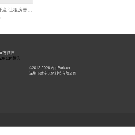
租房小程序app开发 让租房更轻松
0
官方微信
©2012-2026
AppPark.cn
深圳市致宇天承科技有限公司