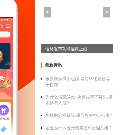
一站式商城类APP开发解
<
>
2021-04-03 09:30:00
来自于
应用公园
一站式商城类APP开发
解决方案
APPWORKON上线
APP开发公司
提供一站式商城类APP解决方案
牌、服务深植于客户心中，这是一个提高企业品
最新资讯
数不多时间推送到客户手中，精准营销，占领先
统：商品展示体系、会员支付体系、其他辅助
很多商家做小程序,没有转化路径等
于白做
后台发布商品信息、新品信息可直接推送给客
理信息、我收藏的商品信息、网站发给我的信
为什么“记账App”永远成不了巨头,却
费。 其他辅助功能：店铺导航、显示实体店地
永远有人做?
APP公司：
AI数据分析系统,适合哪些中小商家?
电商APP开发
功能解析
APP开发公司
企业为什么要开始考虑AI管理系统?
解析移动电子商城APP软件功能