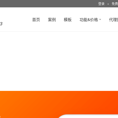
登录
●
免费
首页
案例
模板
功能&价格
代理
3