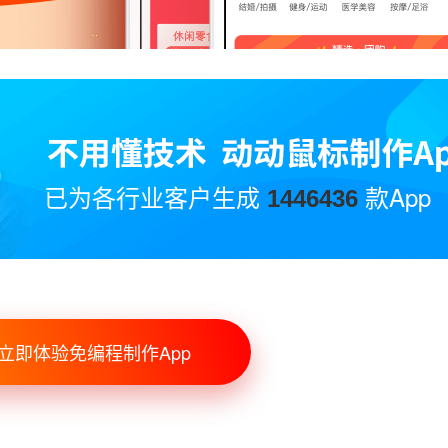
已为各行业客户生成
款App
1446436
立即体验免编程制作App