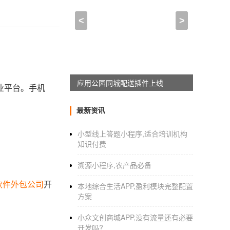
<
>
应用公园同城配送插件上线
业平台。手机
最新资讯
小型线上答题小程序,适合培训机构
知识付费
溯源小程序,农产品必备
软件外包公司
开
本地综合生活APP,盈利模块完整配置
方案
小众文创商城APP,没有流量还有必要
开发吗?