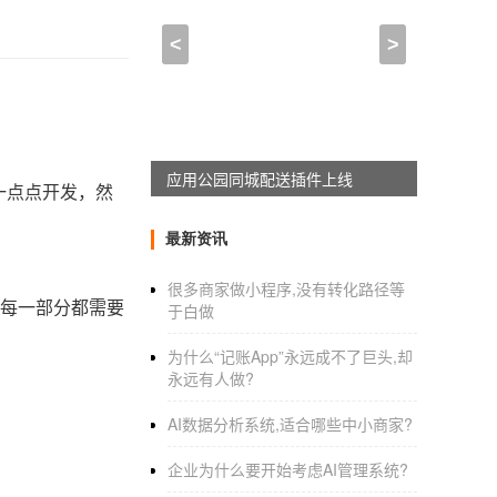
<
>
应用公园同城配送插件上线
一点点开发，然
最新资讯
很多商家做小程序,没有转化路径等
，每一部分都需要
于白做
为什么“记账App”永远成不了巨头,却
永远有人做?
AI数据分析系统,适合哪些中小商家?
企业为什么要开始考虑AI管理系统?