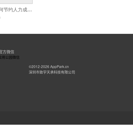
的睡眠状况，了解用户在睡眠的时候存在着那
客服系统开发如何节约人力成本？
生成用户的睡眠数据报告，让用户可以直观的
0
过对用户的睡眠数据结合，给用户提出有助睡
眠3、智能助眠给用户营造一个适合睡眠的环
界。没有烦恼，没有压力，抛掉一切，轻松的进
们，迎接更好的明天。
官方微信
©2012-2026
AppPark.cn
深圳市致宇天承科技有限公司