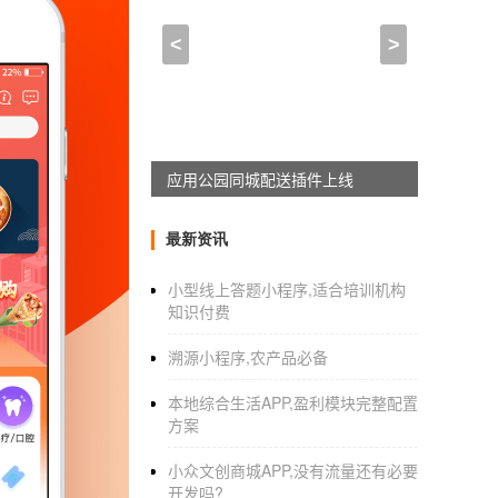
教大家如何辨别真正有实力
<
>
2021-03-06 10:45:00
来自于
应用公园
关于APP开发的售后服务问题
应用公园同城配送插件上线
1、
APP开发制作
后上架，供用户使用，这并非
护，指的是定期检查APP是否有漏洞，一年内
最新资讯
般来讲都是与APP的开发公司继续合作，因为
司合作，那么需要磨合一段时间才行。
小型线上答题小程序,适合培训机构
知识付费
2、如果在APP的日常运营中，有技术上的问
上是技术上的，如果涉及到开发方面的问题，
溯源小程序,农产品必备
家，协助商家解决。
本地综合生活APP,盈利模块完整配置
3、免费指导操作，一些APP的应用或者是日
方案
APP的内容有关系，那么开发完成后，开发公
小众文创商城APP,没有流量还有必要
教大家如何辨别真正有实力的
APP开
开发吗?