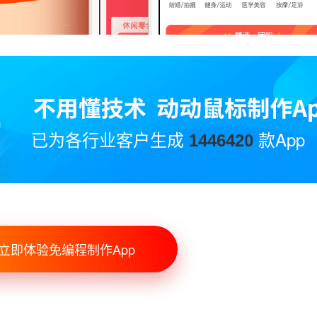
已为各行业客户生成
款App
1446420
立即体验免编程制作App