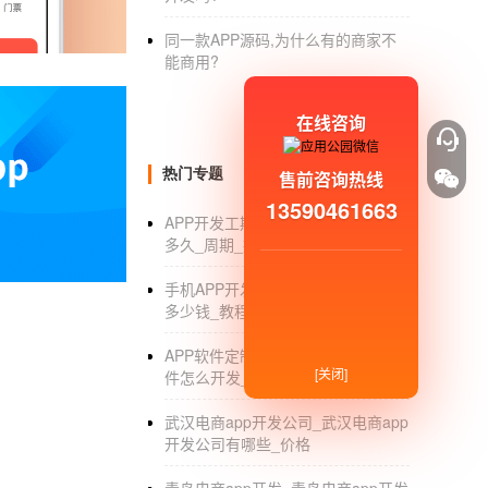
1、要看这家
APP开发公司
当前的规模，好的
A
同一款APP源码,为什么有的商家不
能商用?
体的实力。
2、要看的是这家
APP开发公司
业务人员的专业
在线咨询
而不是来听讲关于APP开发的知识的，
3、一定要看这家APP开发公司实施过的案例
热门专题
售前咨询热线
确实毫无长处。
13590461663
APP开发工期_开发一个安卓APP要
多久_周期_报价
手机APP开发_手机APP软件开发要
多少钱_教程_工具_流程_公司
舞蹈学习APP开发 在线跟着学习舞蹈
随着社会的发展和生活水平的提高，很多人都
APP软件定制开发公司_APP定制软
[关闭]
件怎么开发_外包公司
人技能学习的优选，但是自学舞蹈有一定的难度
们的视野中。人们通过舞蹈学习APP就可以在
武汉电商app开发公司_武汉电商app
舞蹈学习APP开发
有哪些基础功能?
开发公司有哪些_价格
1、舞蹈资讯展示：在舞蹈学习APP首页，用