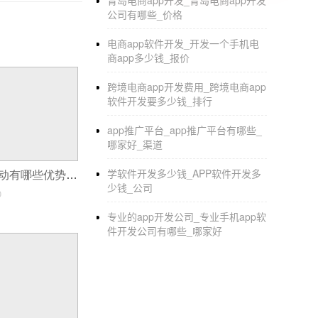
青岛电商app开发_青岛电商app开发
蹈奠定良好的基础，也能方便用户深入了解舞
公司有哪些_价格
2、舞蹈教学分类：而每个人对于舞蹈学习的
电商app软件开发_开发一个手机电
浏览，若是用户有特定需求，也能直接在线搜
商app多少钱_报价
3、舞蹈教程视频：APP开发也会为用户提供
跨境电商app开发费用_跨境电商app
4、用户在线交流：平台也会为用户建立舞蹈
软件开发要多少钱_排行
验的用户也会根据问题做出一定的回答。
5、视频缓存：用户要是看到自己习惯的舞蹈
app推广平台_app推广平台有哪些_
哪家好_渠道
6、寻找舞伴：如果是跳交谊舞、踢踏舞以及
身高等因素来考虑，直到找到自己合适的舞伴
学软件开发多少钱_APP软件开发多
APP和小程序联动有哪些优势？
少钱_公司
0
深圳智能睡眠App开发提高用户睡眠
专业的app开发公司_专业手机app软
件开发公司有哪些_哪家好
人的健康睡眠至少要保证一天有6到8个小时是
是全球的大约六分之一的失眠的用户群体。他
生活中的压力问题造成，各种的情况下导致用
们的睡眠的质量，帮助用户摆脱失眠的烦恼。