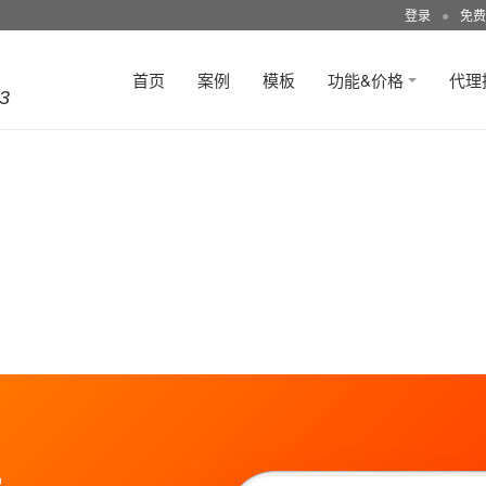
登录
●
免费
首页
案例
模板
功能&价格
代理
3