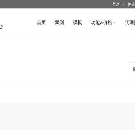
登录
●
免费
首页
案例
模板
功能&价格
代理
3