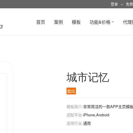
登录
●
免费
首页
案例
模板
功能&价格
代理
3
城市记忆
酷炫
模板简介:
非常简洁的一款APP主页模
适配平台:
iPhone,Android
适用行业:
通用